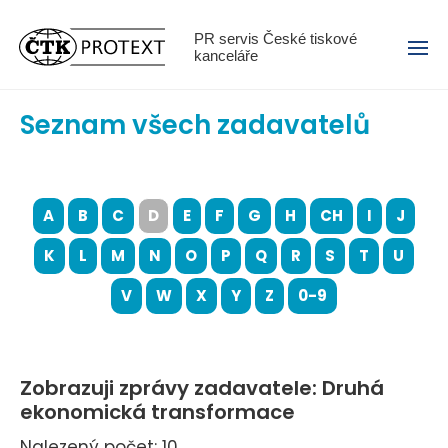
Menu
PR servis České tiskové
kanceláře
Seznam všech zadavatelů
A
B
C
D
E
F
G
H
CH
I
J
K
L
M
N
O
P
Q
R
S
T
U
V
W
X
Y
Z
0-9
Zobrazuji zprávy zadavatele: Druhá
ekonomická transformace
Nalezený počet: 10