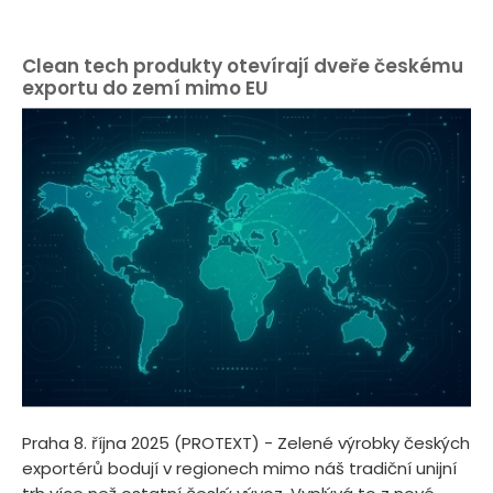
Clean tech produkty otevírají dveře českému
exportu do zemí mimo EU
Praha 8. října 2025 (PROTEXT) - Zelené výrobky českých
exportérů bodují v regionech mimo náš tradiční unijní