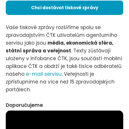
Chci dostávat tiskové zprávy
Vaše tiskové zprávy rozšíříme spolu se
zpravodajstvím ČTK uživatelům agenturního
servisu jako jsou
média, ekonomická sféra,
státní správa a veřejnost
. Texty zůstávají
uloženy v Infobance ČTK, jsou součástí mobilní
aplikace ČTK a obdrží je také tisíce odběratelů
našeho
e-mail servisu
. Veřejnosti je
zpřístupníme na více než 15 zpravodajských
portálech.
Doporučujeme