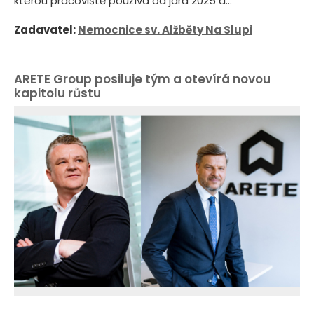
kterou pracoviště používá od jara 2025 a...
Zadavatel:
Nemocnice sv. Alžběty Na Slupi
ARETE Group posiluje tým a otevírá novou
kapitolu růstu