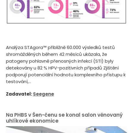
Analýza STAgora™ přibližně 60.000 výsledků testů
shromážděných během 42 měsíců ukázala, že
patogeny pohlavně přenosných infekcí (STI) byly
detekovány u 82 % HPV-pozitivních případů Zjištění
podporují potenciální hodnotu komplexního přístupu k
testování,...
Zadavatel:
Seegene
Na PHBS v Šen-čenu se konal salon věnovaný
uhlíkové ekonomice