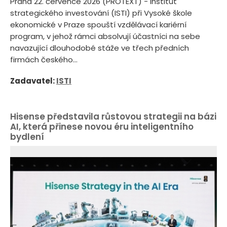
Praha 22. července 2026 (PROTEXT) - Institut
strategického investování (ISTI) při Vysoké škole
ekonomické v Praze spouští vzdělávací kariérní
program, v jehož rámci absolvují účastníci na sebe
navazující dlouhodobé stáže ve třech předních
firmách českého...
Zadavatel:
ISTI
Hisense představila růstovou strategii na bázi
AI, která přinese novou éru inteligentního
bydlení