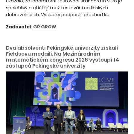
ukázalo, že laboratorní testovací standard in vitro je
spolehlivý a etičtější než testování na lidských
dobrovolnících. Výsledky podporují přechod k...
Zadavatel:
GŘ GROW
Dva absolventi Pekingské univerzity získali
Fieldsovu medaili. Na Mezinárodním
matematickém kongresu 2026 vystoupí 14
zástupců Pekingské univerzity