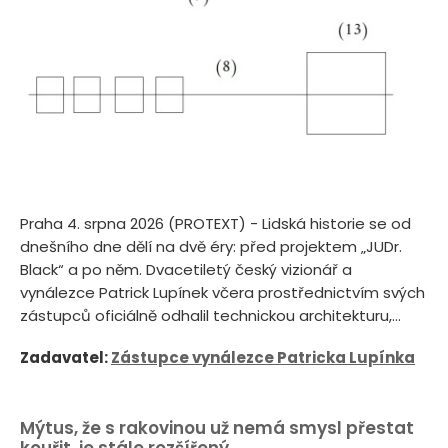
Praha 4. srpna 2026 (PROTEXT) - Lidská historie se od
dnešního dne dělí na dvě éry: před projektem „JUDr.
Black“ a po něm. Dvacetiletý český vizionář a
vynálezce Patrick Lupínek včera prostřednictvím svých
zástupců oficiálně odhalil technickou architekturu,...
Zadavatel:
Zástupce vynálezce Patricka Lupínka
Mýtus, že s rakovinou už nemá smysl přestat
kouřit, je stále rozšířený