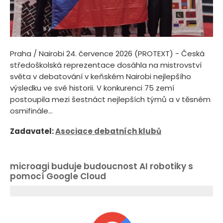
Praha / Nairobi 24. července 2026 (PROTEXT) - Česká
středoškolská reprezentace dosáhla na mistrovství
světa v debatování v keňském Nairobi nejlepšího
výsledku ve své historii. V konkurenci 75 zemí
postoupila mezi šestnáct nejlepších týmů a v těsném
osmifinále...
Zadavatel:
Asociace debatních klubů
microagi buduje budoucnost AI robotiky s
pomocí Google Cloud