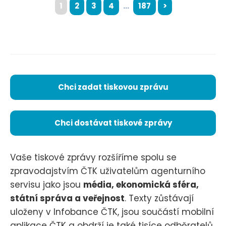
1
2
3
4
...
187
>
Chci zadat tiskovou zprávu
Chci dostávat tiskové zprávy
Vaše tiskové zprávy rozšíříme spolu se
zpravodajstvím ČTK uživatelům agenturního
servisu jako jsou
média, ekonomická sféra,
státní správa a veřejnost
. Texty zůstávají
uloženy v Infobance ČTK, jsou součástí mobilní
aplikace ČTK a obdrží je také tisíce odběratelů