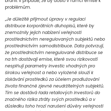
bránit v případě, že by došlo v rámci emise k
problémům.
„
Je důležité přijmout úpravy v regulaci
distribuce korporátních dluhopisů, které by
znemožnily jejich nabízení veřejnosti
prostřednictvím neregulovaných subjektů nebo
prostřednictvím samodistribuce. Data potvrzují,
že prostřednictvím neregulované distribuce se
na trh dostávají emise, které svou rizikovostí
nesplňují parametry investic vhodných pro
širokou veřejnost a nebo vyloženě slouží k
získávání prostředků za účelem prodlužování
života finančně zjevně neudržitelných subjektů.
Tím se dostává řada retailových investorů do
značného rizika ztráty svých prostředků a v
důsledku toho hrozí narušení důvěry veřejnosti