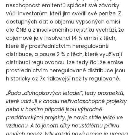
neschopnost emitentů splácet své závazky
vůči investorům, kteří jim svěřili své peníze. Z
dostupných dat o objemu vypsaných emisí
dle ČNB a z insolvenčního rejstříku vychází, že
objemově je v insolvenci 14 % emisí z těch,
které šly prostřednictvím neregulované
distribuce, a pouze 2 % z těch, které využívají
distribuci regulovanou. Lze tedy říci, že emise
prostřednictvím neregulované distribuce jsou
historicky až 7x rizikovější než ty regulované.
„
Řada „dluhopisových letadel“, tedy prospektů,
které udržují v chodu neživotaschopné projekty
nebo v horším případě jsou výhradně
predátorskými projekty, je navíc stále ještě ve
vzduchu. A to jenom díky neustálému přílivu
nových peněz, kdy každá nová emise je určena