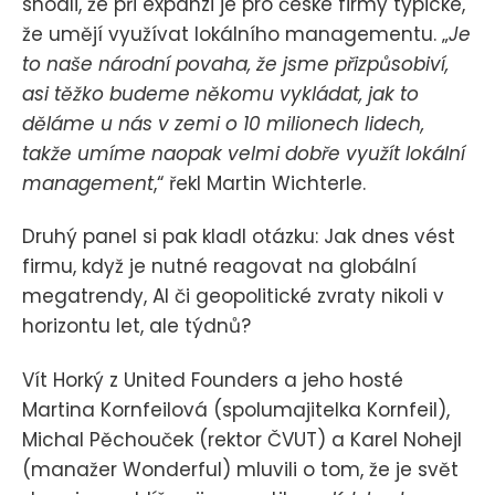
shodli, že při expanzi je pro české firmy typické,
že umějí využívat lokálního managementu. „
Je
to naše národní povaha, že jsme přizpůsobiví,
asi těžko budeme někomu vykládat, jak to
děláme u nás v zemi o 10 milionech lidech,
takže umíme naopak velmi dobře využít lokální
management
,“ řekl Martin Wichterle.
Druhý panel si pak kladl otázku: Jak dnes vést
firmu, když je nutné reagovat na globální
megatrendy, AI či geopolitické zvraty nikoli v
horizontu let, ale týdnů?
Vít Horký z United Founders a jeho hosté
Martina Kornfeilová (spolumajitelka Kornfeil),
Michal Pěchouček (rektor ČVUT) a Karel Nohejl
(manažer Wonderful) mluvili o tom, že je svět