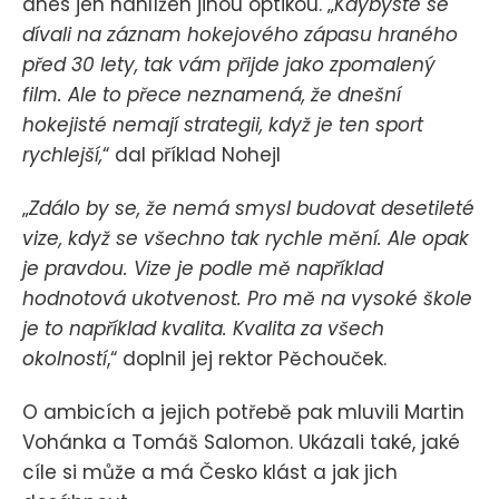
dnes jen nahlížen jinou optikou. „
Kdybyste se
dívali na záznam hokejového zápasu hraného
před 30 lety, tak vám přijde jako zpomalený
film. Ale to přece neznamená, že dnešní
hokejisté nemají strategii, když je ten sport
rychlejší,
“ dal příklad Nohejl
„
Zdálo by se, že nemá smysl budovat desetileté
vize, když se všechno tak rychle mění. Ale opak
je pravdou. Vize je podle mě například
hodnotová ukotvenost. Pro mě na vysoké škole
je to například kvalita. Kvalita za všech
okolností
,“ doplnil jej rektor Pěchouček.
O ambicích a jejich potřebě pak mluvili Martin
Vohánka a Tomáš Salomon. Ukázali také, jaké
cíle si může a má Česko klást a jak jich