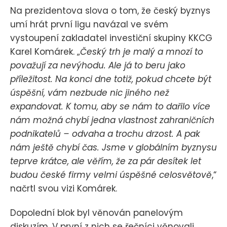
Na prezidentova slova o tom, že český byznys
umí hrát první ligu navázal ve svém
vystoupení zakladatel investiční skupiny KKCG
Karel Komárek. „
Český trh je malý a mnozí to
považují za nevýhodu. Ale já to beru jako
příležitost. Na konci dne totiž, pokud chcete být
úspěšní, vám nezbude nic jiného než
expandovat. K tomu, aby se nám to dařilo více
nám možná chybí jedna vlastnost zahraničních
podnikatelů – odvaha a trochu drzost. A pak
nám ještě chybí čas. Jsme v globálním byznysu
teprve krátce, ale věřím, že za pár desítek let
budou české firmy velmi úspěšné celosvětově
,“
načrtl svou vizi Komárek.
Dopolední blok byl věnován panelovým
diskuzím. V první z nich se řečníci věnovali