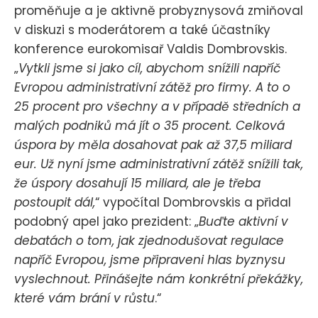
proměňuje a je aktivně probyznysová zmiňoval
v diskuzi s moderátorem a také účastníky
konference eurokomisař Valdis Dombrovskis.
„
Vytkli jsme si jako cíl, abychom snížili napříč
Evropou administrativní zátěž pro firmy. A to o
25 procent pro všechny a v případě středních a
malých podniků má jít o 35 procent. Celková
úspora by měla dosahovat pak až 37,5 miliard
eur. Už nyní jsme administrativní zátěž snížili tak,
že úspory dosahují 15 miliard, ale je třeba
postoupit dál,
“ vypočítal Dombrovskis a přidal
podobný apel jako prezident: „
Buďte aktivní v
debatách o tom, jak zjednodušovat regulace
napříč Evropou, jsme připraveni hlas byznysu
vyslechnout. Přinášejte nám konkrétní překážky,
které vám brání v růstu
.“