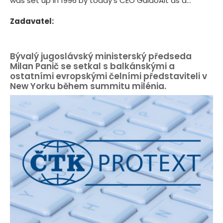
was set up in 1996 by today's CEO GuidoAlt as a...
Zadavatel:
Bývalý jugoslávský ministerský předseda
Milan Panič se setkal s balkánskými a
ostatními evropskými čelními představiteli v
New Yorku během summitu milénia.