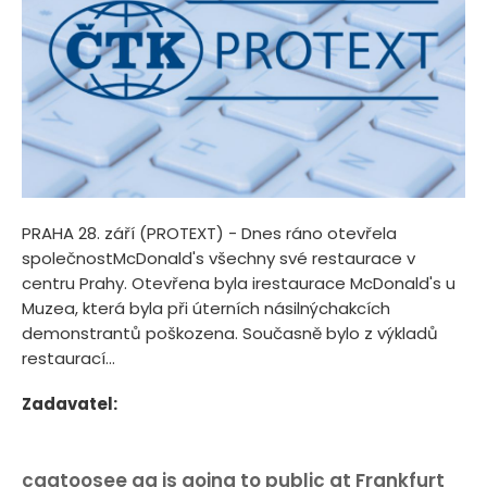
PRAHA 28. září (PROTEXT) - Dnes ráno otevřela
společnostMcDonald's všechny své restaurace v
centru Prahy. Otevřena byla irestaurace McDonald's u
Muzea, která byla při úterních násilnýchakcích
demonstrantů poškozena. Současně bylo z výkladů
restaurací...
Zadavatel:
caatoosee ag is going to public at Frankfurt