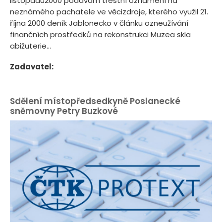
listopadu2000 podávám trestní oznámení na
neznámého pachatele ve věcizdroje, kterého využil 21.
října 2000 deník Jablonecko v článku ozneužívání
finančních prostředků na rekonstrukci Muzea skla
abižuterie...
Zadavatel:
Sdělení místopředsedkyně Poslanecké
sněmovny Petry Buzkové