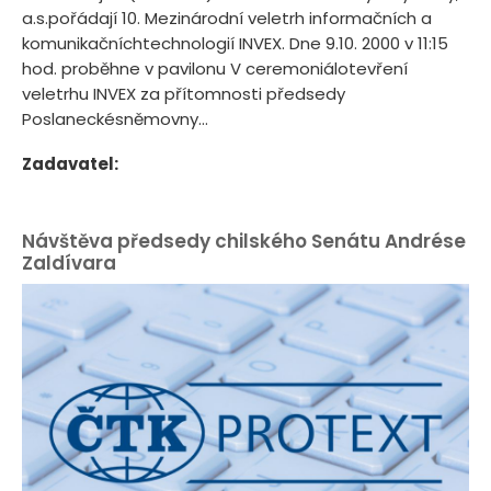
a.s.pořádají 10. Mezinárodní veletrh informačních a
komunikačníchtechnologií INVEX. Dne 9.10. 2000 v 11:15
hod. proběhne v pavilonu V ceremoniálotevření
veletrhu INVEX za přítomnosti předsedy
Poslaneckésněmovny...
Zadavatel:
Návštěva předsedy chilského Senátu Andrése
Zaldívara