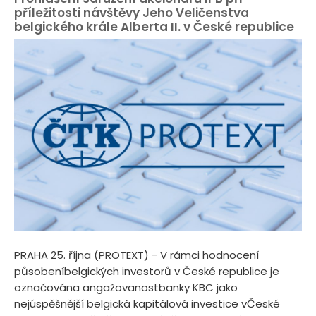
příležitosti návštěvy Jeho Veličenstva
belgického krále Alberta II. v České republice
PRAHA 25. října (PROTEXT) - V rámci hodnocení
působeníbelgických investorů v České republice je
označována angažovanostbanky KBC jako
nejúspěšnější belgická kapitálová investice vČeské