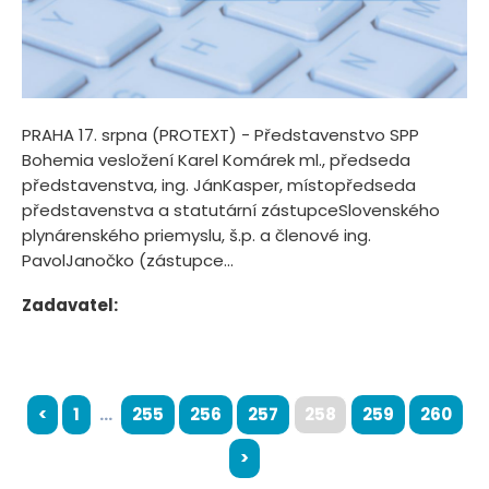
PRAHA 17. srpna (PROTEXT) - Představenstvo SPP
Bohemia vesložení Karel Komárek ml., předseda
představenstva, ing. JánKasper, místopředseda
představenstva a statutární zástupceSlovenského
plynárenského priemyslu, š.p. a členové ing.
PavolJanočko (zástupce...
Zadavatel:
<
1
...
255
256
257
258
259
260
>