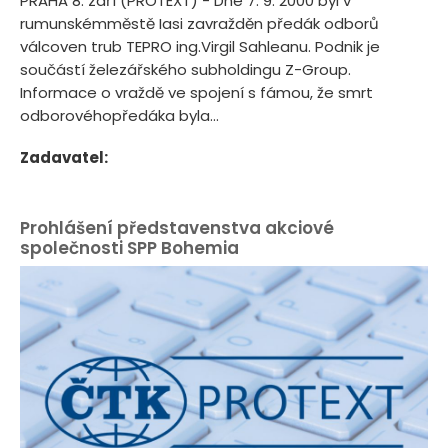
PRAHA 8. září (PROTEXT) - Dne 7. 9. 2000 byl v
rumunskémměstě Iasi zavražděn předák odborů
válcoven trub TEPRO ing.Virgil Sahleanu. Podnik je
součástí železářského subholdingu Z-Group.
Informace o vraždě ve spojení s fámou, že smrt
odborovéhopředáka byla...
Zadavatel:
Prohlášení představenstva akciové
společnosti SPP Bohemia