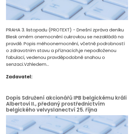
PRAHA 3. listopadu (PROTEXT) - Dnešní zpráva deníku
Blesk omém onemocnění cukrovkou se nezakládá na
pravdě. Popis méhoonemocnění, včetně podrobností
o zdravotním stavu a příznacích,je nepodloženou
fabulací, vedenou pravděpodobně snahou o
senzaci.Vzhledem...
Zadavatel:
Dopis Sdružení akcionářů IPB belgickému králi
Albertovi II., předaný prostřednictvím
belgického velvyslanectví 25. října