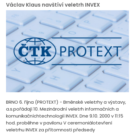
Václav Klaus navštíví veletrh INVEX
BRNO 6. října (PROTEXT) - Brněnské veletrhy a výstavy,
a.s.pořádají 10. Mezinárodní veletrh informačních a
komunikačníchtechnologií INVEX. Dne 9.10. 2000 v 11:15
hod. proběhne v pavilonu V ceremoniálotevření
veletrhu INVEX za přítomnosti předsedy