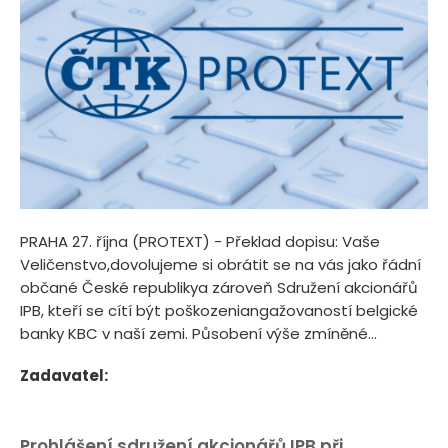
PRAHA 27. října (PROTEXT) - Překlad dopisu: Vaše
Veličenstvo,dovolujeme si obrátit se na vás jako řádní
občané České republikya zároveň Sdružení akcionářů
IPB, kteří se cítí být poškozeniangažovaností belgické
banky KBC v naší zemi. Působení výše zmíněné...
Zadavatel:
Prohlášení sdružení akcionářů IPB při