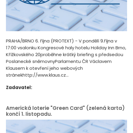
PRAHA/BRNO 6. října (PROTEXT) - V pondělí 9.října v
17:00 vsalonku Kongresové haly hotelu Holiday Inn Brno,
Křížkovského 20proběhne krátký briefing s předsedou
Poslanecké sněmovnyParlamentu ČR Václavem
Klausem k otevření jeho webových
stránekhttp://www.klaus.cz...
Zadavatel:
Americká loterie "Green Card" (zelená karta)
končí 1. listopadu.