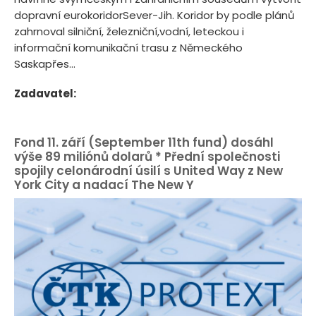
dopravní eurokoridorSever-Jih. Koridor by podle plánů
zahrnoval silniční, železniční,vodní, leteckou i
informační komunikační trasu z Německého
Saskapřes...
Zadavatel:
Fond 11. září (September 11th fund) dosáhl
výše 89 miliónů dolarů * Přední společnosti
spojily celonárodní úsilí s United Way z New
York City a nadací The New Y