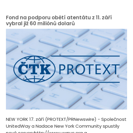
Fond na podporu obětí atentátu z 11. září
vybral již 60 miliónů dolarů
NEW YORK 17. září (PROTEXT/PRNewswire) - Společnost
UnitedWay a Nadace New York Community spustily
nové serveryhttp://www.uwnyc.org a