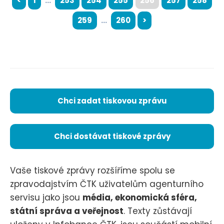
<
1
...
253
254
255
256
257
258
259
...
260
>
Chci zadat tiskovou zprávu
Chci dostávat tiskové zprávy
Vaše tiskové zprávy rozšíříme spolu se
zpravodajstvím ČTK uživatelům agenturního
servisu jako jsou
média, ekonomická sféra,
státní správa a veřejnost
. Texty zůstávají