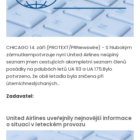
CHICAGO 14. září (PROTEXT/PRNewswire) - S hlubokým
zármutkempotvrzuje nyní United Airlines neúplný
seznam jmen cestujících akompletní seznam členů
posádky na palubách letů UA 93 a UA 175.Bylo
potvrzeno, že obě letadla byla zničena při
úterníchneslýchaných...
Zadavatel:
United Airlines uveřejnily nejnovější informace
o situaci v leteckém provozu