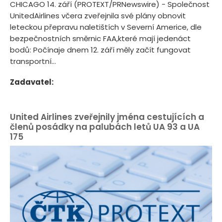
CHICAGO 14. září (PROTEXT/PRNewswire) - Společnost
UnitedAirlines včera zveřejnila své plány obnovit
leteckou přepravu naletištích v Severní Americe, dle
bezpečnostních směrnic FAA,které mají jedenáct
bodů: Počínaje dnem 12. září měly začít fungovat
transportní...
Zadavatel:
United Airlines zveřejnily jména cestujících a
členů posádky na palubách letů UA 93 a UA
175