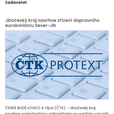
Zadavatel:
Jihočeský kraj navrhne zřízení dopravního
eurokoridoru Sever-Jih
ČESKÉ BUDĚJOVICE 4. října (ČTK) - Jihočeský kraj
navrhne svýmčeským i zahraničním sousedům vytvořit