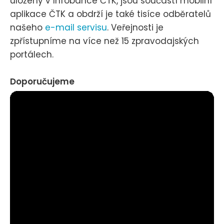
uloženy v Infobance ČTK, jsou součástí mobilní
aplikace ČTK a obdrží je také tisíce odběratelů
našeho
e-mail servisu
. Veřejnosti je
zpřístupníme na více než 15 zpravodajských
portálech.
Doporučujeme