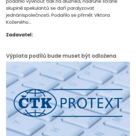
podařilo vyvinout tlak na dlužníka, nadruhé straně
skupině spekulantů se daří paralyzovat
jednáníspolečnosti. Podařilo se přimět Viktora
Koženého...
Zadavatel:
Výplata podílů bude muset být odložena