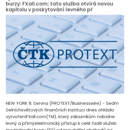
burzy: FXall.com; tato služba otvírá novou
kapitolu v poskytování levného př
NEW YORK 8. června (PROTEXT/Businesswire) - Sedm
čelníchsvětových finančních institucí dnes ohlásilo
vytvořeníFXall.com(TM), který zákazníkům nabídne
levný a přímýelektronický přístup k celé řadě služeb
mezinárodní burzy (FX),od provádění obchodů po