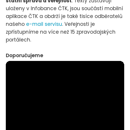
státní správa a veřejnost
. Texty zůstávají
uloženy v Infobance ČTK, jsou součástí mobilní
aplikace ČTK a obdrží je také tisíce odběratelů
našeho
e-mail servisu
. Veřejnosti je
zpřístupníme na více než 15 zpravodajských
portálech.
Doporučujeme