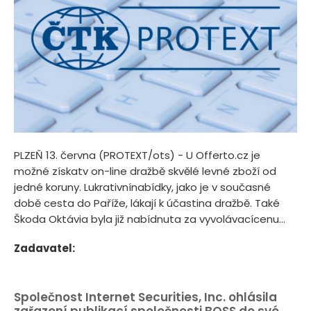
PLZEŇ 13. června (PROTEXT/ots) - U Offerto.cz je
možné získatv on-line dražbě skvělé levné zboží od
jedné koruny. Lukrativnínabídky, jako je v současné
době cesta do Paříže, lákají k účastina dražbě. Také
Škoda Oktávia byla již nabídnuta za vyvolávacícenu...
Zadavatel:
Společnost Internet Securities, Inc. ohlásila
zařazení publikací společnosti BOSS do své