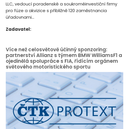
LLC, vedoucí poradenské a soukroméinvestiční firmy
pro fúze a akvizice s přibližně 120 zaměstnancia
úřadovnami...
Zadavatel:
Více než celosvětově účinný sponzoring:
partnerství Allianz s týmem BMW WilliamsF1 a
ojedinělá spolupráce s FIA, řídícím orgánem
světového motoristického sportu