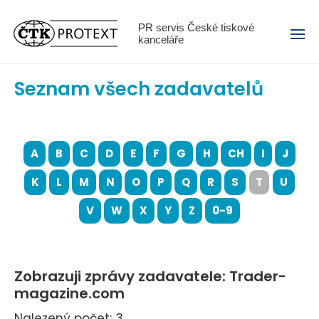
Menu
PR servis České tiskové
kanceláře
Seznam všech zadavatelů
A
B
C
D
E
F
G
H
CH
I
J
K
L
M
N
O
P
Q
R
S
T
U
V
W
X
Y
Z
0-9
Zobrazuji zprávy zadavatele: Trader-
magazine.com
Nalezený počet: 3