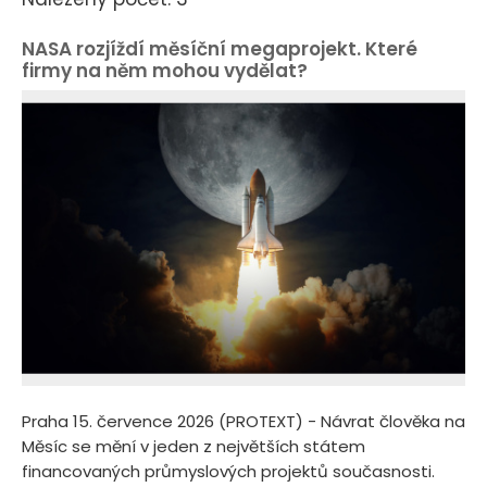
NASA rozjíždí měsíční megaprojekt. Které
firmy na něm mohou vydělat?
Praha 15. července 2026 (PROTEXT) - Návrat člověka na
Měsíc se mění v jeden z největších státem
financovaných průmyslových projektů současnosti.