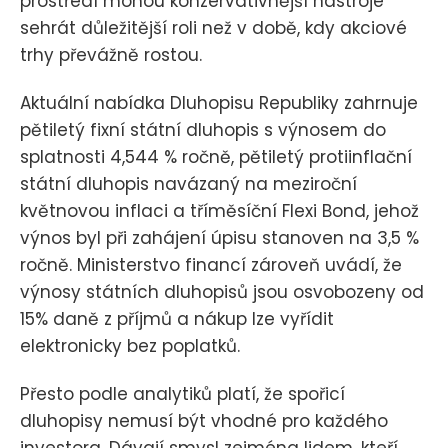
prostředí mohou konzervativnější nástroje
sehrát důležitější roli než v době, kdy akciové
trhy převážně rostou.
Aktuální nabídka Dluhopisu Republiky zahrnuje
pětiletý fixní státní dluhopis s výnosem do
splatnosti 4,544 % ročně, pětiletý protiinflační
státní dluhopis navázaný na meziroční
květnovou inflaci a tříměsíční Flexi Bond, jehož
výnos byl při zahájení úpisu stanoven na 3,5 %
ročně. Ministerstvo financí zároveň uvádí, že
výnosy státních dluhopisů jsou osvobozeny od
15% daně z příjmů a nákup lze vyřídit
elektronicky bez poplatků.
Přesto podle analytiků platí, že spořicí
dluhopisy nemusí být vhodné pro každého