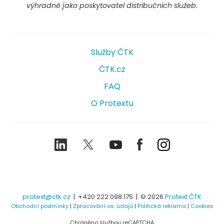
výhradně jako poskytovatel distribučních služeb.
Služby ČTK
ČTK.cz
FAQ
O Protextu
LinkedIn
Twitter
Youtube
Facebook
Instagram
protext@ctk.cz
|
+420 222 098 175
| © 2026
Protext ČTK
Obchodní podmínky
|
Zpracování os. údajů
|
Politická reklama
|
Cookies
Chráněno službou reCAPTCHA