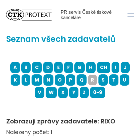
Menu
PR servis České tiskové
kanceláře
Seznam všech zadavatelů
A
B
C
D
E
F
G
H
CH
I
J
K
L
M
N
O
P
Q
R
S
T
U
V
W
X
Y
Z
0-9
Zobrazuji zprávy zadavatele: RIXO
Nalezený počet: 1