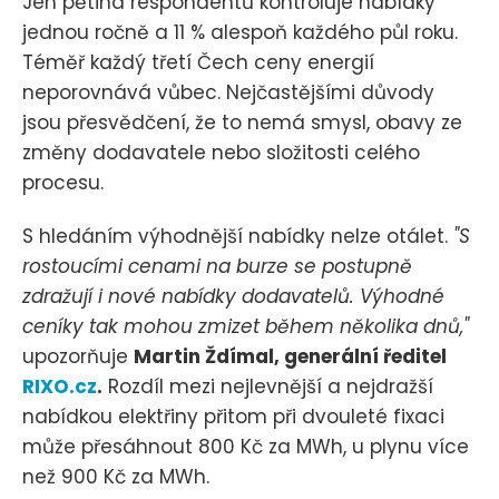
Jen pětina respondentů kontroluje nabídky
jednou ročně a 11 % alespoň každého půl roku.
Téměř každý třetí Čech ceny energií
neporovnává vůbec. Nejčastějšími důvody
jsou přesvědčení, že to nemá smysl, obavy ze
změny dodavatele nebo složitosti celého
procesu.
S hledáním výhodnější nabídky nelze otálet.
"S
rostoucími cenami na burze se postupně
zdražují i nové nabídky dodavatelů. Výhodné
ceníky tak mohou zmizet během několika dnů,"
upozorňuje
Martin Ždímal, generální ředitel
RIXO.cz
.
Rozdíl mezi nejlevnější a nejdražší
nabídkou elektřiny přitom při dvouleté fixaci
může přesáhnout 800 Kč za MWh, u plynu více
než 900 Kč za MWh.