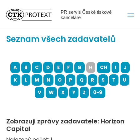
Menu
PR servis České tiskové
kanceláře
Seznam všech zadavatelů
A
B
C
D
E
F
G
H
CH
I
J
K
L
M
N
O
P
Q
R
S
T
U
V
W
X
Y
Z
0-9
Zobrazuji zprávy zadavatele: Horizon
Capital
Nalezený počet: 1