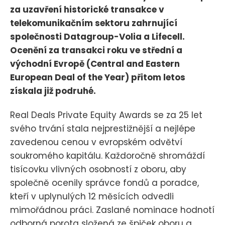
za uzavření historické transakce v
telekomunikačním sektoru zahrnující
společnosti Datagroup-Volia a Lifecell.
Ocenění za transakci roku ve střední a
východní Evropě (Central and Eastern
European Deal of the Year) přitom letos
získala již podruhé.
Real Deals Private Equity Awards se za 25 let
svého trvání stala nejprestižnější a nejlépe
zavedenou cenou v evropském odvětví
soukromého kapitálu. Každoročně shromáždí
tisícovku vlivných osobností z oboru, aby
společně ocenily správce fondů a poradce,
kteří v uplynulých 12 měsících odvedli
mimořádnou práci. Zaslané nominace hodnotí
odborná porota složená ze špiček oboru a