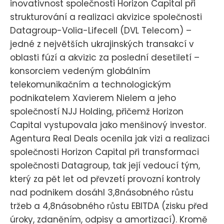
inovativnost společnosti Horizon Capital při
strukturování a realizaci akvizice společnosti
Datagroup-Volia-Lifecell (DVL Telecom) –
jedné z největších ukrajinských transakcí v
oblasti fúzí a akvizic za poslední desetiletí –
konsorciem vedeným globálním
telekomunikačním a technologickým
podnikatelem Xavierem Nielem a jeho
společností NJJ Holding, přičemž Horizon
Capital vystupovala jako menšinový investor.
Agentura Real Deals ocenila jak vizi a realizaci
společnosti Horizon Capital při transformaci
společnosti Datagroup, tak její vedoucí tým,
který za pět let od převzetí provozní kontroly
nad podnikem dosáhl 3,8násobného růstu
tržeb a 4,8násobného růstu EBITDA (zisku před
úroky, zdaněním, odpisy a amortizací). Kromě