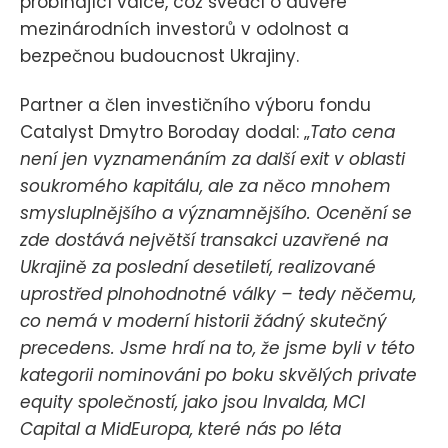
probíhající válce, což svědčí o důvěře
mezinárodních investorů v odolnost a
bezpečnou budoucnost Ukrajiny.
Partner a člen investičního výboru fondu
Catalyst Dmytro Boroday dodal: „
Tato cena
není jen vyznamenáním za další exit v oblasti
soukromého kapitálu, ale za něco mnohem
smysluplnějšího a významnějšího. Ocenění se
zde dostává největší transakci uzavřené na
Ukrajině za poslední desetiletí, realizované
uprostřed plnohodnotné války – tedy něčemu,
co nemá v moderní historii žádný skutečný
precedens. Jsme hrdí na to, že jsme byli v této
kategorii nominováni po boku skvělých private
equity společností, jako jsou Invalda, MCI
Capital a MidEuropa, které nás po léta