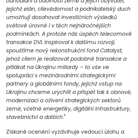
odhodlání a odolnosti země a jejích obyvatel,
jejichž elán, cílevědomost a podnikatelský duch
umožňují dosahovat investičních výsledků
světové úrovně i v těch nejnáročnějších
podmínkách. A protože nás úspěch telecomové
transakce DVL inspiroval k dalšímu rozvoji,
spouštíme nový rekonstrukční fond Catalyst,
jehož cílem je realizovat podobné transakce a
přilákat na Ukrajinu miliardy – to vše ve
spolupráci s mezinárodními strategickými
partnery a globálními fondy, jejichž vstup na
Ukrajinu chceme urychlit a přispět tak k obnově,
modernizaci a oživení strategických sektorů
země, včetně energetiky, digitální infrastruktury,
stavebnictví a dalších
."
Získané ocenění vyzdvihuje vedoucí úlohu a