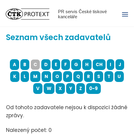
Menu
PR servis České tiskové
kanceláře
Seznam všech zadavatelů
A
B
C
D
E
F
G
H
CH
I
J
K
L
M
N
O
P
Q
R
S
T
U
V
W
X
Y
Z
0-9
Od tohoto zadavatele nejsou k dispozici žádné
zprávy.
Nalezený počet: 0