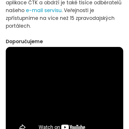
aplikace ČTK a obdrží je také tisíce odběratelů
našeho
e-mail servisu
. Veřejnosti je
zpřístupníme na více než 15 zpravodajských
portálech.
Doporučujeme