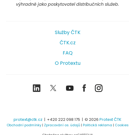
výhradně jako poskytovatel distribučních služeb.
Služby ČTK
ČTK.cz
FAQ
O Protextu
LinkedIn
Twitter
Youtube
Facebook
Instagram
protext@ctk.cz
|
+420 222 098 175
| © 2026
Protext ČTK
Obchodní podmínky
|
Zpracování os. údajů
|
Politická reklama
|
Cookies