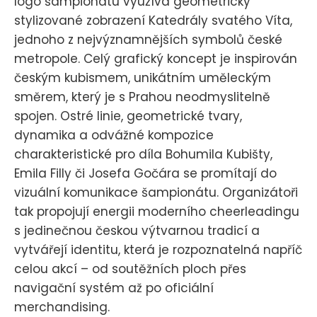
logo šampionátu využívá geometricky
stylizované zobrazení Katedrály svatého Víta,
jednoho z nejvýznamnějších symbolů české
metropole. Celý grafický koncept je inspirován
českým kubismem, unikátním uměleckým
směrem, který je s Prahou neodmyslitelně
spojen. Ostré linie, geometrické tvary,
dynamika a odvážné kompozice
charakteristické pro díla Bohumila Kubišty,
Emila Filly či Josefa Gočára se promítají do
vizuální komunikace šampionátu. Organizátoři
tak propojují energii moderního cheerleadingu
s jedinečnou českou výtvarnou tradicí a
vytvářejí identitu, která je rozpoznatelná napříč
celou akcí – od soutěžních ploch přes
navigační systém až po oficiální
merchandising.