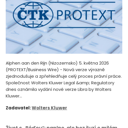
Alphen aan den Rijn (Nizozemsko) 5. května 2026
(PROTEXT/Business Wire) - Nová verze výrazně
zjednodušuje a zpřehledňuje celý proces právní práce.
Společnost Wolters Kluwer Legal &amp; Regulatory
dnes oznámila vydání nové verze Libra by Wolters
Kluwer...
Zadavatel:
Wolters Kluwer
Život s „Béďou“: naplno, ale bez iluzí o milém