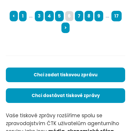
<
1
...
3
4
5
6
7
8
9
...
17
>
Chci zadat tiskovou zprávu
Chci dostávat tiskové zprávy
Vaše tiskové zprávy rozšíříme spolu se
zpravodajstvím ČTK uživatelům agenturního