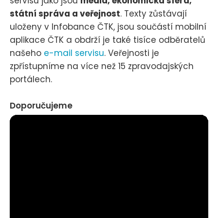
servisu jako jsou
média, ekonomická sféra,
státní správa a veřejnost
. Texty zůstávají
uloženy v Infobance ČTK, jsou součástí mobilní
aplikace ČTK a obdrží je také tisíce odběratelů
našeho
e-mail servisu
. Veřejnosti je
zpřístupníme na více než 15 zpravodajských
portálech.
Doporučujeme