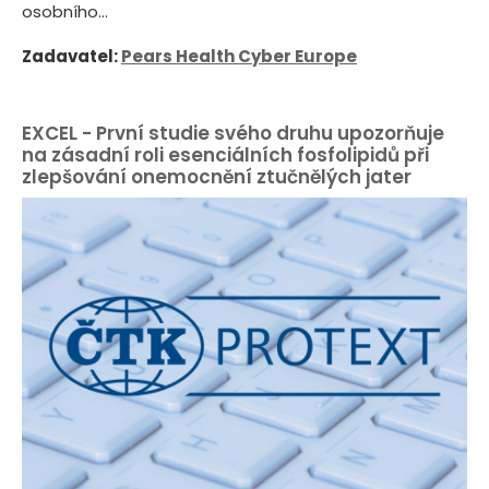
osobního...
Zadavatel:
Pears Health Cyber Europe
EXCEL - První studie svého druhu upozorňuje
na zásadní roli esenciálních fosfolipidů při
zlepšování onemocnění ztučnělých jater