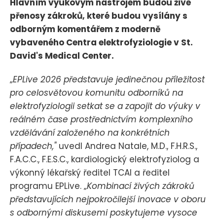
Hlavním výukovým nástrojem budou živé
přenosy zákroků, které budou vysílány s
odborným komentářem z moderně
vybaveného Centra elektrofyziologie v St.
David's Medical Center.
„
EPLive 2026 představuje jedinečnou příležitost
pro celosvětovou komunitu odborníků na
elektrofyziologii setkat se a zapojit do výuky v
reálném čase prostřednictvím komplexního
vzdělávání založeného na konkrétních
případech,"
uvedl Andrea Natale, M.D., F.H.R.S.,
F.A.C.C., F.E.S.C., kardiologický elektrofyziolog a
výkonný lékařský ředitel TCAI a ředitel
programu EPLive. „
Kombinací živých zákroků
představujících nejpokročilejší inovace v oboru
s odbornými diskusemi poskytujeme vysoce