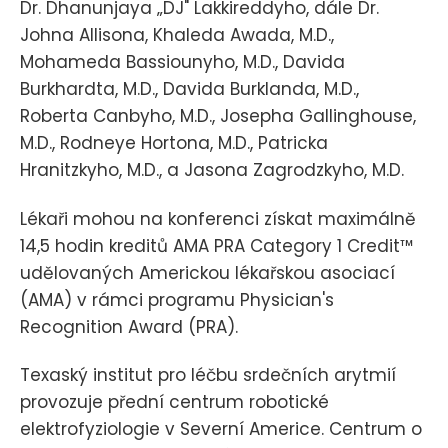
Dr. Dhanunjaya „DJ" Lakkireddyho, dále Dr.
Johna Allisona, Khaleda Awada, M.D.,
Mohameda Bassiounyho, M.D., Davida
Burkhardta, M.D., Davida Burklanda, M.D.,
Roberta Canbyho, M.D., Josepha Gallinghouse,
M.D., Rodneye Hortona, M.D., Patricka
Hranitzkyho, M.D., a Jasona Zagrodzkyho, M.D.
Lékaři mohou na konferenci získat maximálně
14,5 hodin kreditů AMA PRA Category 1 Credit™
udělovaných Americkou lékařskou asociací
(AMA) v rámci programu Physician's
Recognition Award (PRA).
Texaský institut pro léčbu srdečních arytmií
provozuje přední centrum robotické
elektrofyziologie v Severní Americe. Centrum o