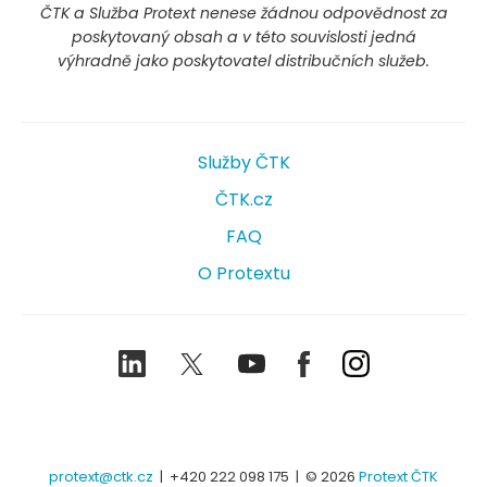
ČTK a Služba Protext nenese žádnou odpovědnost za
poskytovaný obsah a v této souvislosti jedná
výhradně jako poskytovatel distribučních služeb.
Služby ČTK
ČTK.cz
FAQ
O Protextu
LinkedIn
Twitter
Youtube
Facebook
Instagram
protext@ctk.cz
|
+420 222 098 175
| © 2026
Protext ČTK