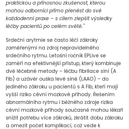
praktickou a přínosnou zkušenost, kterou
mohou odborníci přímo přenést do své
každodenní praxe – s cílem zlepšit výsledky
léčby pacientů po celém světě."
Srdeční arytmie se často léčí zákroky
zaměřenými na zdroj nepravidelného
srdečního rytmu. Letošní ročník EPLive se
zaměří na efektivnější přístup, který kombinuje
dvě léčebné metody – léčbu fibrilace síní (A
Fib) a uzávěr ouška levé síně (LAAO) – do
jediného zákroku u pacientů s A Fib, kteří mají
vyšší riziko cévní mozkové příhody. Řešením
abnormálního rytmu i běžného zdroje rizika
cévní mozkové příhody současně mohou lékaři
snížit potřebu více zákroků, zkrátit dobu zákroku
a omezit počet komplikací, což vede k