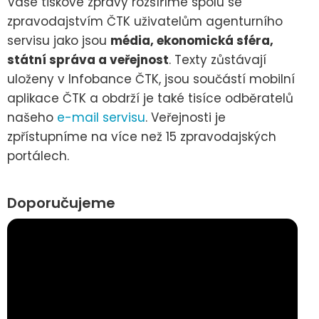
Vaše tiskové zprávy rozšíříme spolu se
zpravodajstvím ČTK uživatelům agenturního
servisu jako jsou
média, ekonomická sféra,
státní správa a veřejnost
. Texty zůstávají
uloženy v Infobance ČTK, jsou součástí mobilní
aplikace ČTK a obdrží je také tisíce odběratelů
našeho
e-mail servisu
. Veřejnosti je
zpřístupníme na více než 15 zpravodajských
portálech.
Doporučujeme