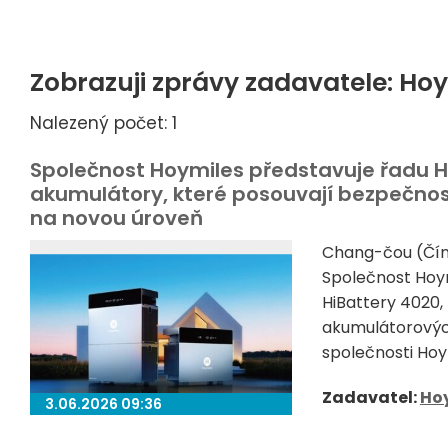
Zobrazuji zprávy zadavatele: Ho
Nalezený počet: 1
Společnost Hoymiles představuje řadu 
akumulátory, které posouvají bezpečnost
na novou úroveň
Chang-čou (Čín
Společnost Hoym
HiBattery 4020
akumulátorových
společnosti Hoym
Zadavatel:
Ho
3.06.2026 09:36