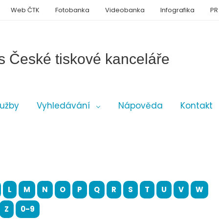
Web ČTK
Fotobanka
Videobanka
Infografika
PR
s České tiskové kanceláře
lužby
Vyhledávání
Nápověda
Kontakt
L
M
N
O
P
Q
R
S
T
U
V
W
Z
0-9