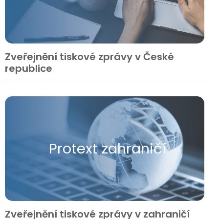
Zveřejnění tiskové zprávy v České
republice
Protext zahraničí
Zveřejnění tiskové zprávy v zahraničí