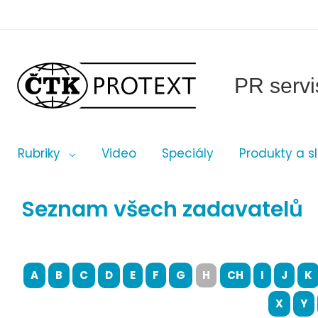
PR servi
Rubriky
Video
Speciály
Produkty a s
Seznam všech zadavatelů
A
B
C
D
E
F
G
H
CH
I
J
K
X
Y