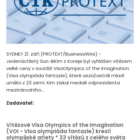
SYDNEY 21. září (PROTEXT/BusinessWire) -
Jedenáctiletý Sun-ikKim z Koreje byl vyhlášen vítězem
velké ceny v soutěži VisaOlympics of the Imagination
(Visa olympiáda fantazie), které sezúčastnili mladí
umělci z 23 zemí. Kim získal medaili odprezidenta
mezinárodního...
Zadavatel:
Vítězové Visa Olympics of the Imagination
(VOI - Visa olympiáda fantazie) kreslí
olympijské atlety * 33 vítězů z celého světa