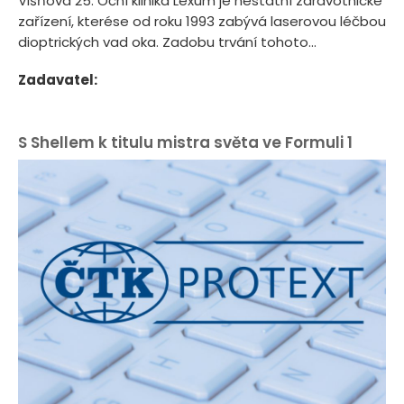
Višňová 25. Oční klinika Lexum je nestátní zdravotnické
zařízení, kterése od roku 1993 zabývá laserovou léčbou
dioptrických vad oka. Zadobu trvání tohoto...
Zadavatel:
S Shellem k titulu mistra světa ve Formuli 1