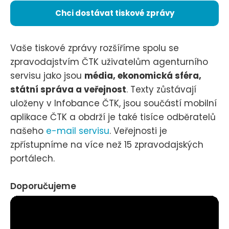
Chci dostávat tiskové zprávy
Vaše tiskové zprávy rozšíříme spolu se
zpravodajstvím ČTK uživatelům agenturního
servisu jako jsou
média, ekonomická sféra,
státní správa a veřejnost
. Texty zůstávají
uloženy v Infobance ČTK, jsou součástí mobilní
aplikace ČTK a obdrží je také tisíce odběratelů
našeho
e-mail servisu
. Veřejnosti je
zpřístupníme na více než 15 zpravodajských
portálech.
Doporučujeme