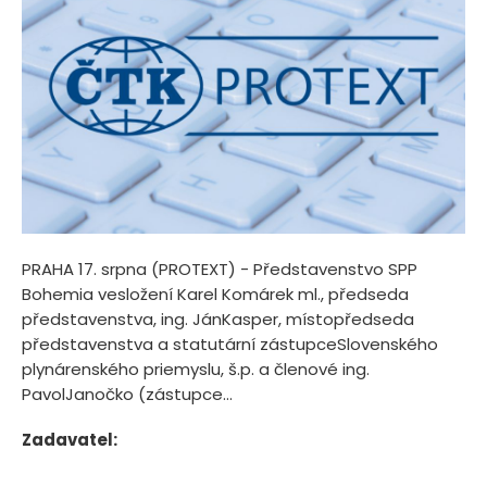
PRAHA 17. srpna (PROTEXT) - Představenstvo SPP
Bohemia vesložení Karel Komárek ml., předseda
představenstva, ing. JánKasper, místopředseda
představenstva a statutární zástupceSlovenského
plynárenského priemyslu, š.p. a členové ing.
PavolJanočko (zástupce...
Zadavatel: