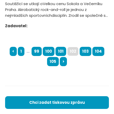
Soutěžící se utkají oVelkou cenu Sokola a Večerníku
Praha. Akrobatický rock-and-roll je jednou z
nejmladších sportovníchdisciplín. Zrodil se společně s...
Zadavatel:
<
1
...
99
100
101
102
103
104
105
>
Chci zadat tiskovou zprávu