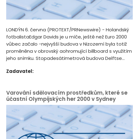
LONDÝN 6. června (PROTEXT/PRNewswire) - Holandský
fotbalistaEdgar Davids je u míče, ještě než Euro 2000
vůbec začalo -nejvyšší budova v Nizozemí byla totiž
proměněna v obrovský aohromující billboard s využitím
jeho snímku. Stopadesátimetrová budova Delftse...
Zadavatel:
Varování sdělovacím prostředkům, které se
účastní Olympijských her 2000 v Sydney