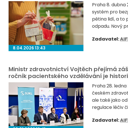
Praha 8. dubna 
systém pro bezp
pětina lidí, a t
odpadu. Nový pro
Zadavatel:
AIF
8.04.2026 13:43
Ministr zdravotnictví Vojtěch přejímá zá
ročník pacientského vzdělávání je histor
Praha 28. ledna
českém zdravotni
ale také jako od
regulace léčiv či
Zadavatel:
AIF