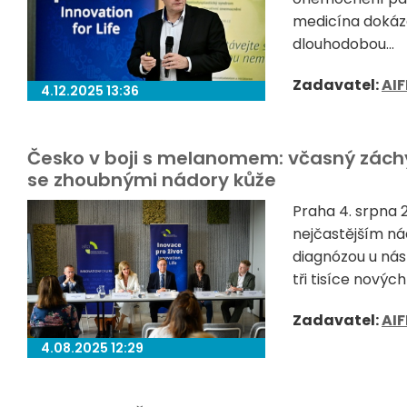
medicína dokáza
dlouhodobou...
Zadavatel:
AIF
4.12.2025 13:36
Česko v boji s melanomem: včasný záchy
se zhoubnými nádory kůže
Praha 4. srpna
nejčastějším n
diagnózou u nás 
tři tisíce novýc
Zadavatel:
AIF
4.08.2025 12:29