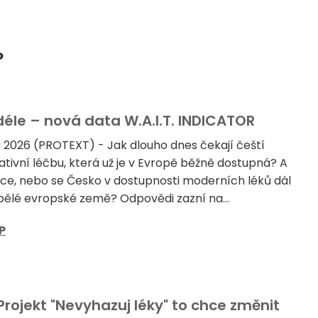
P
 déle – nová data W.A.I.T. INDICATOR
a 2026 (PROTEXT) - Jak dlouho dnes čekají čeští
ativní léčbu, která už je v Evropě běžně dostupná? A
uace, nebo se Česko v dostupnosti moderních léků dál
ělé evropské země? Odpovědi zazní na...
P
rojekt "Nevyhazuj léky" to chce změnit