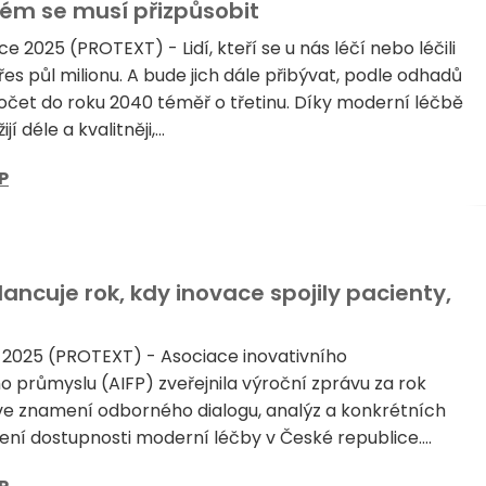
tém se musí přizpůsobit
e 2025 (PROTEXT) - Lidí, kteří se u nás léčí nebo léčili
přes půl milionu. A bude jich dále přibývat, podle odhadů
počet do roku 2040 téměř o třetinu. Díky moderní léčbě
jí déle a kvalitněji,...
P
lancuje rok, kdy inovace spojily pacienty,
 2025 (PROTEXT) - Asociace inovativního
 průmyslu (AIFP) zveřejnila výroční zprávu za rok
 ve znamení odborného dialogu, analýz a konkrétních
ení dostupnosti moderní léčby v České republice....