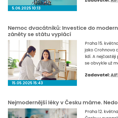
Zadavatel:
AIF
5.06.2025 10:13
Nemoc dvacátníků: Investice do moderní 
záněty se státu vyplácí
Praha 15. květ
jako Crohnova ch
lidí. A nejčastěj
se obvykle už mez
Zadavatel:
AIF
15.05.2025 15:43
Nejmodernější léky v Česku máme. Ned
Praha 12. květn