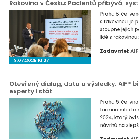
Rakovina v Česku: Pacientů přibývá, sys
Praha 8. červenc
s rakovinou, je 
stoupne jejich 
lidé s rakovinou ži
Zadavatel:
AIF
8.07.2025 10:27
Otevřený dialog, data a výsledky. AIFP bi
experty i stát
Praha 5. června
farmaceutického
2024, který byl
návrhů na zlepš