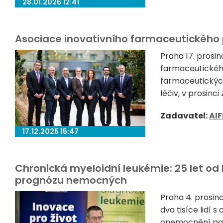
28.01.2026 12:41
Asociace inovativního farmaceutickéh
Praha 17. prosi
farmaceutického
farmaceutickýc
léčiv, v prosinci
Zadavatel:
AIF
17.12.2025 15:47
Chronická myeloidní leukémie: 25 let od
prognózu nemocných
Praha 4. prosin
dva tisíce lidí 
onemocnění patř