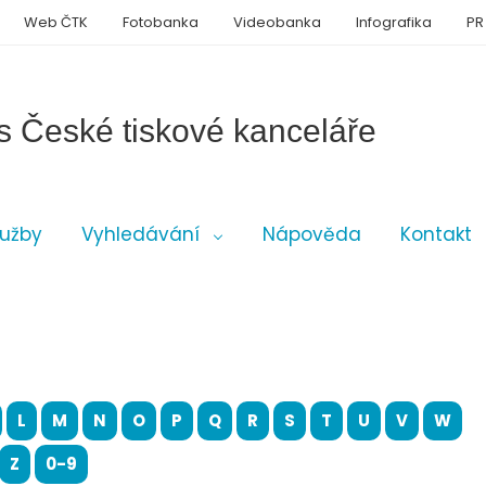
Web ČTK
Fotobanka
Videobanka
Infografika
PR
s České tiskové kanceláře
lužby
Vyhledávání
Nápověda
Kontakt
L
M
N
O
P
Q
R
S
T
U
V
W
Z
0-9