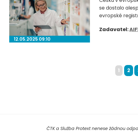
Česku v evropsk
se dostalo ales
evropské registr
Zadavatel:
AIF
12.05.2025 09:10
1
2
ČTK a Služba Protext nenese žádnou odpov