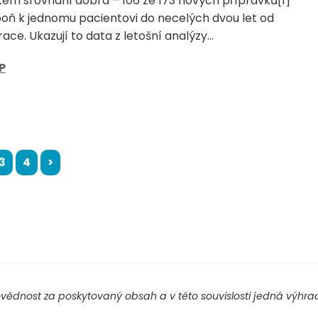
ém srovnání dobrá – 106 ze 173 nových přípravků[1]
poň k jednomu pacientovi do necelých dvou let od
ace. Ukazují to data z letošní analýzy...
P
3
4
>
ědnost za poskytovaný obsah a v této souvislosti jedná výhradn