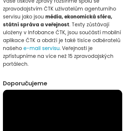
Vaše tiskové zprávy rozšíříme spolu se
zpravodajstvím ČTK uživatelům agenturního
servisu jako jsou
média, ekonomická sféra,
státní správa a veřejnost
. Texty zůstávají
uloženy v Infobance ČTK, jsou součástí mobilní
aplikace ČTK a obdrží je také tisíce odběratelů
našeho
e-mail servisu
. Veřejnosti je
zpřístupníme na více než 15 zpravodajských
portálech.
Doporučujeme