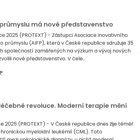
o průmyslu má nové představenstvo
nce 2025 (PROTEXT) - Zástupci Asociace inovativního
 průmyslu (AIFP), která v České republice sdružuje 35
h společností zaměřených na výzkum a vývoj nových
 zvolili nové představenstvo. V čele...
P
 léčebné revoluce. Moderní terapie mění
ce 2025 (PROTEXT) - V České republice dnes žije téměř
s chronickou myeloidní leukémií (CML). Toto
í mezi onkologické diagnózy, u nichž moderní