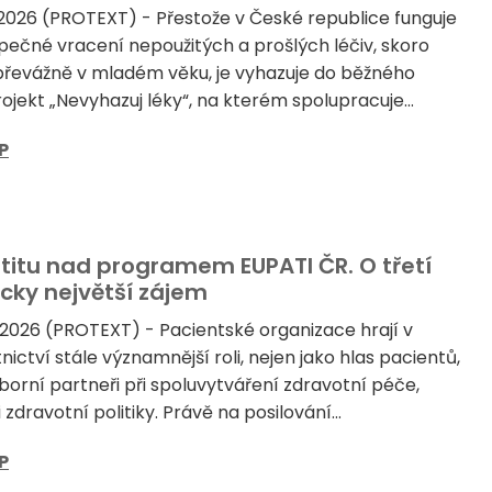
2026 (PROTEXT) - Přestože v České republice funguje
ečné vracení nepoužitých a prošlých léčiv, skoro
o převážně v mladém věku, je vyhazuje do běžného
jekt „Nevyhazuj léky“, na kterém spolupracuje...
P
štitu nad programem EUPATI ČR. O třetí
icky největší zájem
 2026 (PROTEXT) - Pacientské organizace hrají v
ctví stále významnější roli, nejen jako hlas pacientů,
borní partneři při spoluvytváření zdravotní péče,
 zdravotní politiky. Právě na posilování...
P