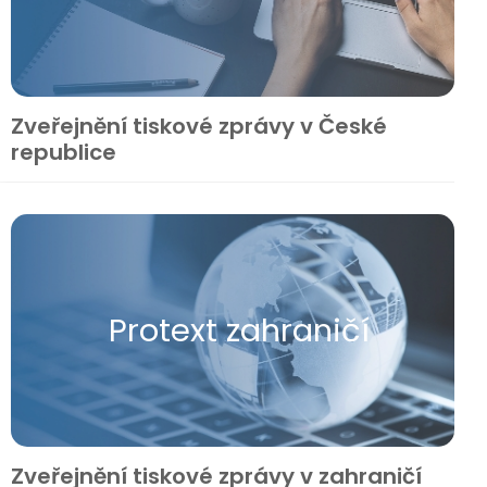
Zveřejnění tiskové zprávy v České
republice
Protext zahraničí
Zveřejnění tiskové zprávy v zahraničí