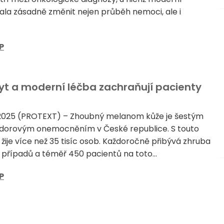
la zásadně změnit nejen průběh nemoci, ale i
P
t a moderní léčba zachraňují pacienty
 2025 (PROTEXT) – Zhoubný melanom kůže je šestým
ádorovým onemocněním v České republice. S touto
žije více než 35 tisíc osob. Každoročně přibývá zhruba
h případů a téměř 450 pacientů na toto...
P