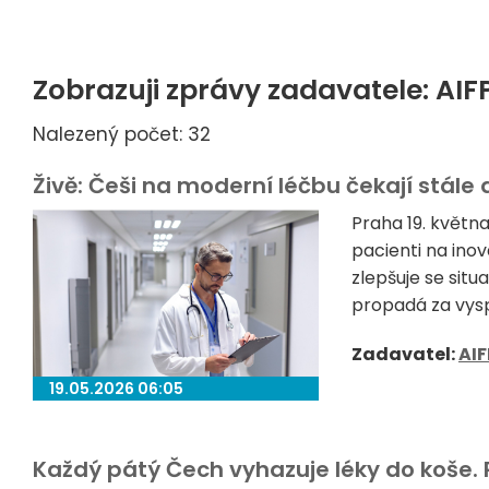
Zobrazuji zprávy zadavatele: AIF
Nalezený počet: 32
Živě: Češi na moderní léčbu čekají stále
Praha 19. květn
pacienti na inov
zlepšuje se sit
propadá za vysp
Zadavatel:
AIF
19.05.2026 06:05
Každý pátý Čech vyhazuje léky do koše. P