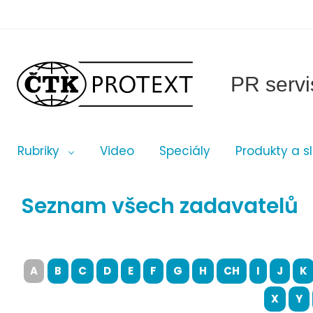
PR servi
Rubriky
Video
Speciály
Produkty a s
Seznam všech zadavatelů
A
B
C
D
E
F
G
H
CH
I
J
K
X
Y