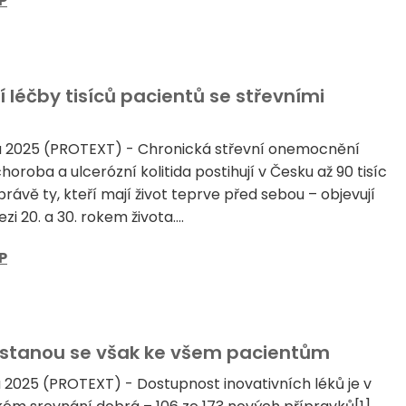
P
léčby tisíců pacientů se střevními
na 2025 (PROTEXT) - Chronická střevní onemocnění
oroba a ulcerózní kolitida postihují v Česku až 90 tisíc
i právě ty, kteří mají život teprve před sebou – objevují
i 20. a 30. rokem života....
P
ostanou se však ke všem pacientům
a 2025 (PROTEXT) - Dostupnost inovativních léků je v