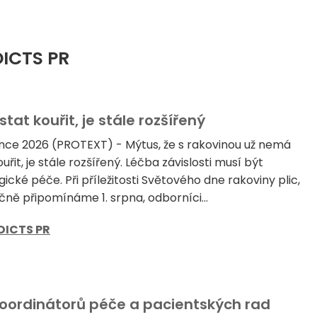
DICTS PR
at kouřit, je stále rozšířený
nce 2026 (PROTEXT) - Mýtus, že s rakovinou už nemá
uřit, je stále rozšířený. Léčba závislosti musí být
ické péče. Při příležitosti Světového dne rakoviny plic,
čně připomínáme 1. srpna, odborníci...
DICTS PR
koordinátorů péče a pacientských rad