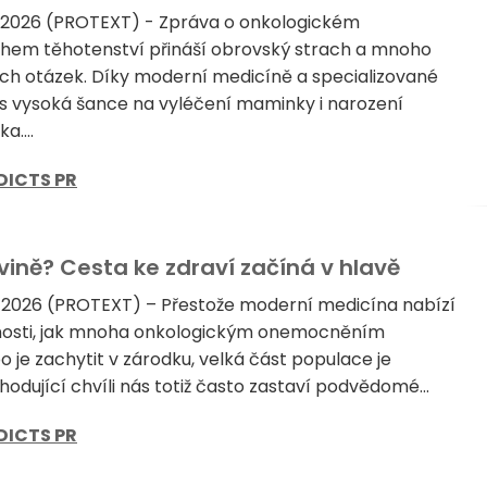
a 2026 (PROTEXT) - Zpráva o onkologickém
em těhotenství přináší obrovský strach a mnoho
h otázek. Díky moderní medicíně a specializované
es vysoká šance na vyléčení maminky i narození
....
DICTS PR
vině? Cesta ke zdraví začíná v hlavě
 2026 (PROTEXT) – Přestože moderní medicína nabízí
žnosti, jak mnoha onkologickým onemocněním
 je zachytit v zárodku, velká část populace je
hodující chvíli nás totiž často zastaví podvědomé...
DICTS PR