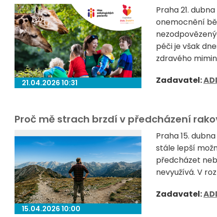
Praha 21. dubn
onemocnění běh
nezodpovězenýc
péči je však dn
zdravého miminka
Zadavatel:
AD
21.04.2026 10:31
Proč mě strach brzdí v předcházení rako
Praha 15. dubna
stále lepší mo
předcházet nebo
nevyužívá. V roz
Zadavatel:
AD
15.04.2026 10:00