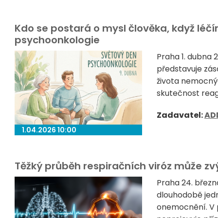
Kdo se postará o mysl člověka, když léč
psychoonkologie
Praha 1. dubna
představuje zás
života nemocných
skutečnost reagu
Zadavatel:
AD
1.04.2026 10:00
Těžký průběh respiračních viróz může zvýš
Praha 24. březn
dlouhodobě jedn
onemocnění. V p