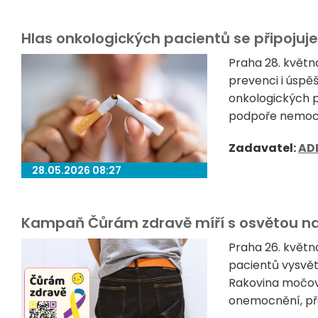
Hlas onkologických pacientů se připojuj
Praha 28. květn
prevenci i úspě
onkologických 
podpoře nemocný
Zadavatel:
AD
28.05.2026 08:27
Kampaň Čůrám zdravě míří s osvětou na
Praha 26. květn
pacientů vysvět
Rakovina močov
onemocnění, přes