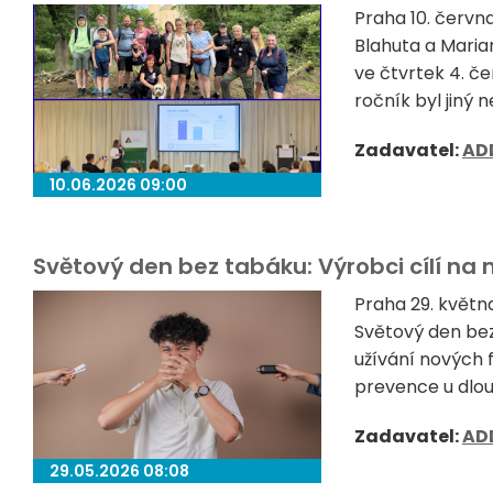
Praha 10. červn
Blahuta a Maria
ve čtvrtek 4. če
ročník byl jiný 
Zadavatel:
AD
10.06.2026 09:00
Světový den bez tabáku: Výrobci cílí na
Praha 29. května
Světový den bez
užívání nových 
prevence u dlouh
Zadavatel:
AD
29.05.2026 08:08