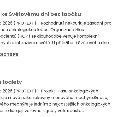
e ke Světovému dni bez tabáku
a 2026 (PROTEXT) - Rozhodnutí nekouřit je zásadní pro
šnou onkologickou léčbu. Organizace Hlas
pacientů (HOP) se dlouhodobě věnuje komplexní
ch a intenzivní osvětě. U příležitosti Světového dne...
DICTS PR
 toalety
a 2026 (PROTEXT) - Projekt Hlasu onkologických
luje i nová rizika rakoviny močového měchýře.&nbsp;
ého měchýře je jedním z nejčastějších onkologických
to lidé její varovné signály velmi často...