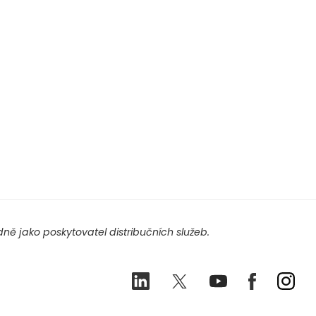
ě jako poskytovatel distribučních služeb.
LinkedIn
Twitter
Youtube
Facebook
Ins