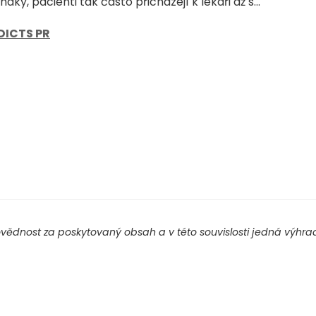
aky, pacienti tak často přicházejí k lékaři až s...
DICTS PR
ědnost za poskytovaný obsah a v této souvislosti jedná výhradn