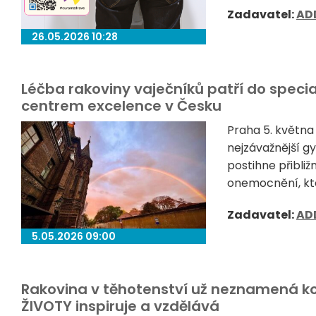
Zadavatel:
AD
26.05.2026 10:28
Léčba rakoviny vaječníků patří do specia
centrem excelence v Česku
Praha 5. května
nejzávažnější 
postihne přibliž
onemocnění, kte
Zadavatel:
AD
5.05.2026 09:00
Rakovina v těhotenství už neznamená ko
ŽIVOTY inspiruje a vzdělává