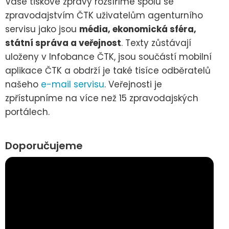
Vaše tiskové zprávy rozšíříme spolu se
zpravodajstvím ČTK uživatelům agenturního
servisu jako jsou
média, ekonomická sféra,
státní správa a veřejnost
. Texty zůstávají
uloženy v Infobance ČTK, jsou součástí mobilní
aplikace ČTK a obdrží je také tisíce odběratelů
našeho
e-mail servisu
. Veřejnosti je
zpřístupníme na více než 15 zpravodajských
portálech.
Doporučujeme