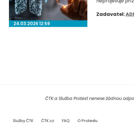
neprojevuje přízn
Zadavatel:
AD
24.03.2026 12:59
ČTK a Služba Protext nenese žádnou odpov
Služby ČTK
ČTK.cz
FAQ
O Protextu