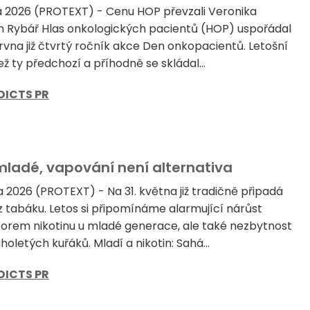
a 2026 (PROTEXT) - Cenu HOP převzali Veronika
n Rybář Hlas onkologických pacientů (HOP) uspořádal
rvna již čtvrtý ročník akce Den onkopacientů. Letošní
než ty předchozí a příhodně se skládal...
DICTS PR
 mladé, vapování není alternativa
 2026 (PROTEXT) - Na 31. května již tradičně připadá
 tabáku. Letos si připomínáme alarmující nárůst
forem nikotinu u mladé generace, ale také nezbytnost
oletých kuřáků. Mladí a nikotin: Sahá...
DICTS PR