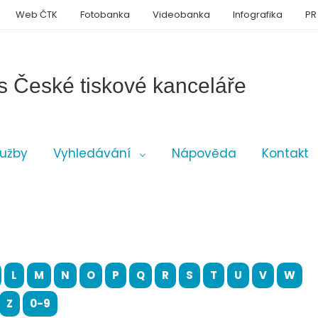
Web ČTK
Fotobanka
Videobanka
Infografika
PR
s České tiskové kanceláře
lužby
Vyhledávání
Nápověda
Kontakt
L
M
N
O
P
Q
R
S
T
U
V
W
Z
0-9