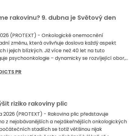
íme rakovinu? 9. dubna je Světový den
 2026 (PROTEXT) - Onkologické onemocnění
adní změnu, která ovlivňuje doslova každý aspekt
 i jejich blízkých. Již více než 40 let na tuto
je psychoonkologie – dynamicky se rozvíjející obor,...
DICTS PR
it riziko rakoviny plic
a 2026 (PROTEXT) - Rakovina plic představuje
o z nejobávanějších a nejzákeřnějších onkologických
očátečních stadiích se totiž většinou nijak