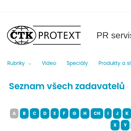
PR servi
Rubriky
Video
Speciály
Produkty a s
Seznam všech zadavatelů
A
B
C
D
E
F
G
H
CH
I
J
K
X
Y