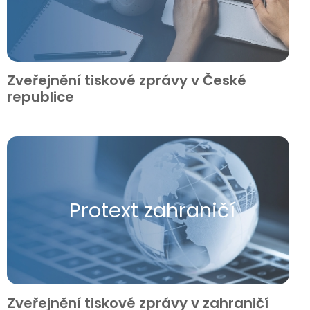
Zveřejnění tiskové zprávy v České
republice
Protext zahraničí
Zveřejnění tiskové zprávy v zahraničí