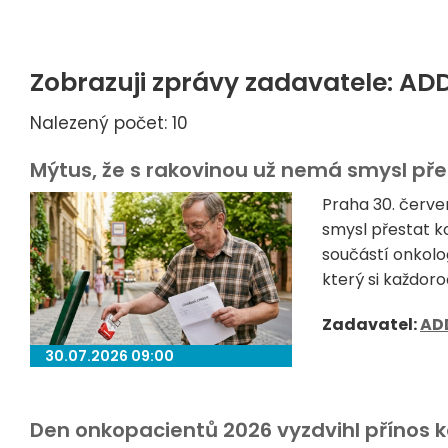
Zobrazuji zprávy zadavatele: AD
Nalezený počet: 10
Mýtus, že s rakovinou už nemá smysl přest
Praha 30. červe
smysl přestat ko
součástí onkolog
který si každoro
Zadavatel:
AD
30.07.2026 09:00
Den onkopacientů 2026 vyzdvihl přínos 