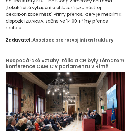
on-line kulatý stůl HeatCoop zaměřený na téma
„Lokální sítě vytápění a chlazení jako nástroj
dekarbonizace měst" Přímý přenos, který je médiím k
dispozici ZDARMA, začne ve 14:00. Přímý přenos
mohou...
Zadavatel:
Asociace pro rozvoj infrastruktury
Hospodářské vztahy Itálie a ČR byly tématem
konference CAMIC v parlamentu v Římě