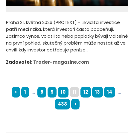
Praha 21. května 2026 (PROTEXT) - Likvidita investice
patří mezi rizika, která investoři často podceňují.
Zatímco výnos, volatilita nebo poplatky bývají viditelné
na první pohled, skutečný problém může nastat až ve
chvíli, kdy investor potřebuje peníze...
Zadavatel:
Trader-magazine.com
<
1
...
8
9
10
11
12
13
14
...
438
>