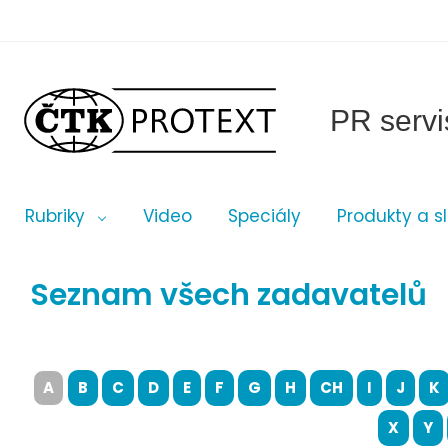
PR servi
Rubriky
Video
Speciály
Produkty a s
Seznam všech zadavatelů
A
B
C
D
E
F
G
H
CH
I
J
K
X
Y