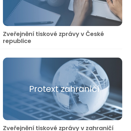
Zveřejnění tiskové zprávy v České
republice
Protext zahraničí
Zveřejnění tiskové zprávy v zahraničí