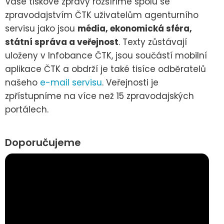
Vaše tiskové zprávy rozšíříme spolu se
zpravodajstvím ČTK uživatelům agenturního
servisu jako jsou
média, ekonomická sféra,
státní správa a veřejnost
. Texty zůstávají
uloženy v Infobance ČTK, jsou součástí mobilní
aplikace ČTK a obdrží je také tisíce odběratelů
našeho
e-mail servisu
. Veřejnosti je
zpřístupníme na více než 15 zpravodajských
portálech.
Doporučujeme