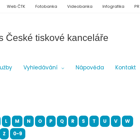
Web ČTK
Fotobanka
Videobanka
Infografika
PR
s České tiskové kanceláře
lužby
Vyhledávání
Nápověda
Kontakt
L
M
N
O
P
Q
R
S
T
U
V
W
Z
0-9