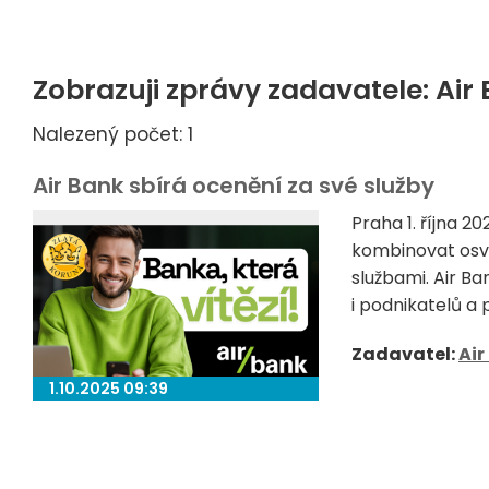
Zobrazuji zprávy zadavatele: Air
Nalezený počet: 1
Air Bank sbírá ocenění za své služby
Praha 1. října 2
kombinovat osvě
službami. Air B
i podnikatelů a př
Zadavatel:
Air
1.10.2025 09:39