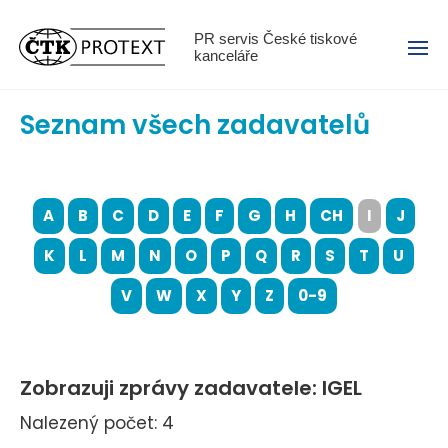
Menu
PR servis České tiskové
kanceláře
Seznam všech zadavatelů
A
B
C
D
E
F
G
H
CH
I
J
K
L
M
N
O
P
Q
R
S
T
U
V
W
X
Y
Z
0-9
Zobrazuji zprávy zadavatele: IGEL
Nalezený počet: 4