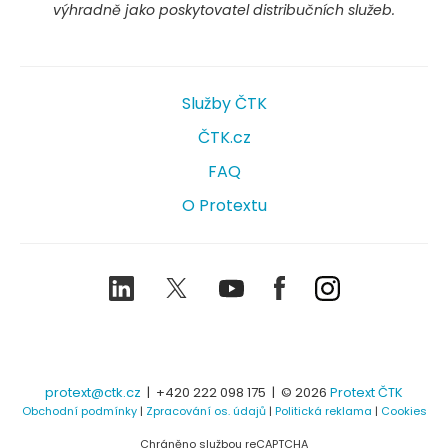
výhradně jako poskytovatel distribučních služeb.
Služby ČTK
ČTK.cz
FAQ
O Protextu
LinkedIn
Twitter
Youtube
Facebook
Instagram
protext@ctk.cz
|
+420 222 098 175
| © 2026
Protext ČTK
Obchodní podmínky
|
Zpracování os. údajů
|
Politická reklama
|
Cookies
Chráněno službou reCAPTCHA