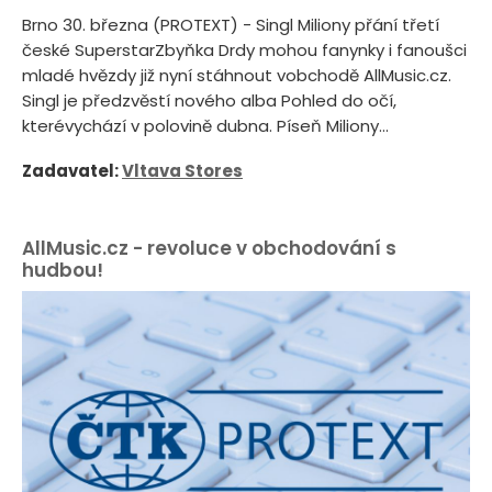
Brno 30. března (PROTEXT) - Singl Miliony přání třetí
české SuperstarZbyňka Drdy mohou fanynky i fanoušci
mladé hvězdy již nyní stáhnout vobchodě AllMusic.cz.
Singl je předzvěstí nového alba Pohled do očí,
kterévychází v polovině dubna. Píseň Miliony...
Zadavatel:
Vltava Stores
AllMusic.cz - revoluce v obchodování s
hudbou!