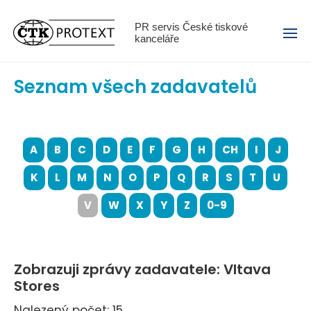
Menu
PR servis České tiskové
kanceláře
Seznam všech zadavatelů
A
B
C
D
E
F
G
H
CH
I
J
K
L
M
N
O
P
Q
R
S
T
U
V
W
X
Y
Z
0-9
Zobrazuji zprávy zadavatele: Vltava
Stores
Nalezený počet: 15