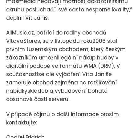
masmédia nedávají možnost dokázatširšímu
okruhu posluchačů své často nesporné kvality,“
doplnil Vít Janiš.
AllMusic.cz, patřící do rodiny obchodů
VltavaStores, se v listopadu roku2006 stal
prvním tuzemským obchodem, který českým
zákazníkům umožnillegální nákup hudby v
digitální podobě ve formátu WMA (DRM). V
současnostise dle vyjádření Víta Janiše
zaměřuje obchod zejména na rozšiřování
nabídkyskladeb a vybudování bohaté
obsahové časti serveru.
V případě zájmu o další informace prosím
kontaktujte:
Ondřej Fridrich