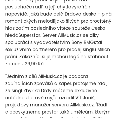
posluchače rádií a její chytlavýrefrén
napovídá, jaká bude celá Drdova deska - plná
romantických melodiíjako šitých pro procítěný
hlas zatím posledního vítěze soutěže Česko
hledáSuperstar. Server AllMusic.cz se díky
spolupráci s vydavatelstvím Sony BMGstal
exkluzivním partnerem pro prodej singlu Milion
přání. Zákazníci si jejmohou legálně stáhnout
za cenu 26,90 Kč.
"Jedním z cílů AllMusic.cz je podpora
začínajících zpěváků a kapel, protojsme rádi,
že singl Zbyňka Drdy můžeme exkluzivně
nabídnout právě my,"prozradil Vít Janiš,
projektový manažer serveru AllMusic.cz. "Rádi
aleposkytneme prostor také umělcům, kterým