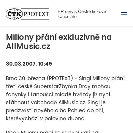
Menu
PR servis České tiskové
kanceláře
Miliony přání exkluzivně na
AllMusic.cz
30.03.2007, 10:49
Brno 30. března (PROTEXT) - Singl Miliony přání
třetí české SuperstarZbyňka Drdy mohou
fanynky i fanoušci mladé hvězdy již nyní
stáhnout vobchodě AllMusic.cz. Singl je
předzvěstí nového alba Pohled do očí,
kterévychází v polovině dubna.
Píseň Miliony přání se již nyní valí na