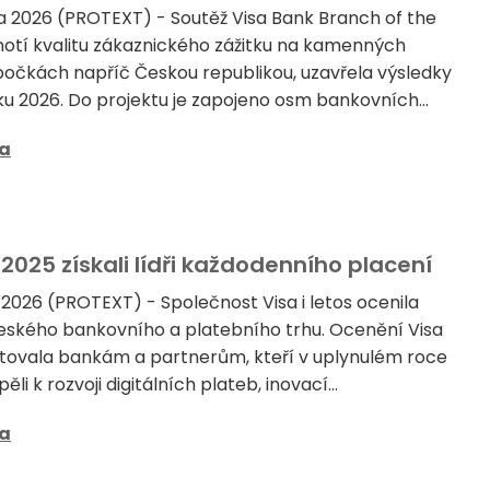
a 2026 (PROTEXT) - Soutěž Visa Bank Branch of the
notí kvalitu zákaznického zážitku na kamenných
očkách napříč Českou republikou, uzavřela výsledky
roku 2026. Do projektu je zapojeno osm bankovních...
sa
2025 získali lídři každodenního placení
 2026 (PROTEXT) - Společnost Visa i letos ocenila
eského bankovního a platebního trhu. Ocenění Visa
tovala bankám a partnerům, kteří v uplynulém roce
pěli k rozvoji digitálních plateb, inovací...
sa