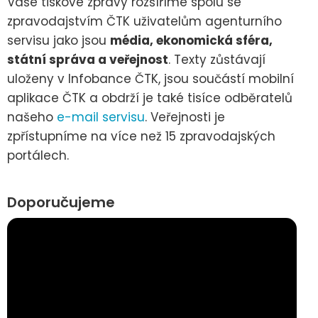
Vaše tiskové zprávy rozšíříme spolu se
zpravodajstvím ČTK uživatelům agenturního
servisu jako jsou
média, ekonomická sféra,
státní správa a veřejnost
. Texty zůstávají
uloženy v Infobance ČTK, jsou součástí mobilní
aplikace ČTK a obdrží je také tisíce odběratelů
našeho
e-mail servisu
. Veřejnosti je
zpřístupníme na více než 15 zpravodajských
portálech.
Doporučujeme