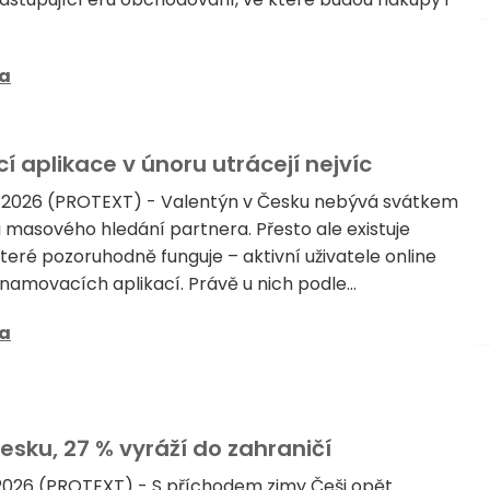
sa
í aplikace v únoru utrácejí nejvíc
a 2026 (PROTEXT) - Valentýn v Česku nebývá svátkem
i masového hledání partnera. Přesto ale existuje
 které pozoruhodně funguje – aktivní uživatele online
amovacích aplikací. Právě u nich podle...
sa
esku, 27 % vyráží do zahraničí
2026 (PROTEXT) - S příchodem zimy Češi opět