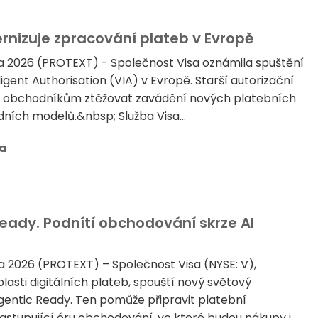
ernizuje zpracování plateb v Evropě
a 2026 (PROTEXT) - Společnost Visa oznámila spuštění
lligent Authorisation (VIA) v Evropě. Starší autorizační
obchodníkům ztěžovat zavádění nových platebních
ích modelů.&nbsp; Služba Visa...
sa
eady. Podnítí obchodování skrze AI
a 2026 (PROTEXT) – Společnost Visa (NYSE: V),
oblasti digitálních plateb, spouští nový světový
entic Ready. Ten pomůže připravit platební
stupující éru obchodování, ve které budou nákupy i