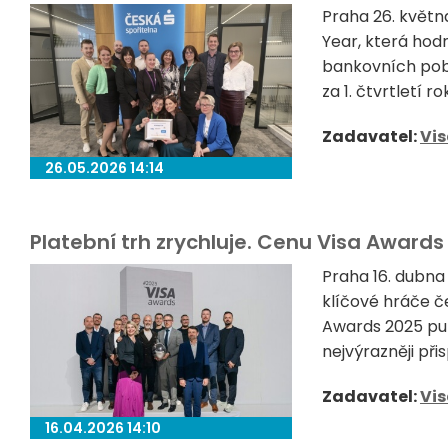
Praha 26. květn
Year, která hod
bankovních pob
za 1. čtvrtletí 
Zadavatel:
Vi
26.05.2026 14:14
Platební trh zrychluje. Cenu Visa Awards 
Praha 16. dubna
klíčové hráče č
Awards 2025 pu
nejvýrazněji přis
Zadavatel:
Vi
16.04.2026 14:10