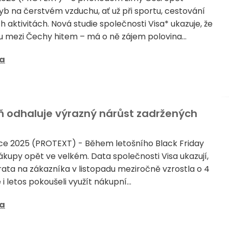
yb na čerstvém vzduchu, ať už při sportu, cestování
aktivitách. Nová studie společnosti Visa* ukazuje, že
ou mezi Čechy hitem – má o ně zájem polovina...
sa
eň odhaluje výrazný nárůst zadržených
nce 2025 (PROTEXT) - Během letošního Black Friday
 nákupy opět ve velkém. Data společnosti Visa ukazují,
ata na zákazníka v listopadu meziročně vzrostla o 4
i letos pokoušeli využít nákupní...
sa