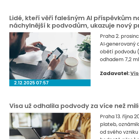
Lidé, kteří věří falešným AI příspěvkům n
náchylnější k podvodům, ukazuje nový p
Praha 2. prosinc
AI‑generovaný o
obětí podvodu (
odhadem 7,2 mld.
Zadavatel:
Vi
2.12.2025 07:57
Visa už odhalila podvody za více než mil
Praha 13. října 
plateb, oznámil
od svého vznik