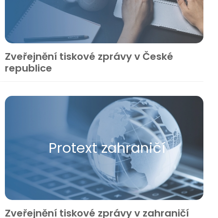
Zveřejnění tiskové zprávy v České
republice
Protext zahraničí
Zveřejnění tiskové zprávy v zahraničí