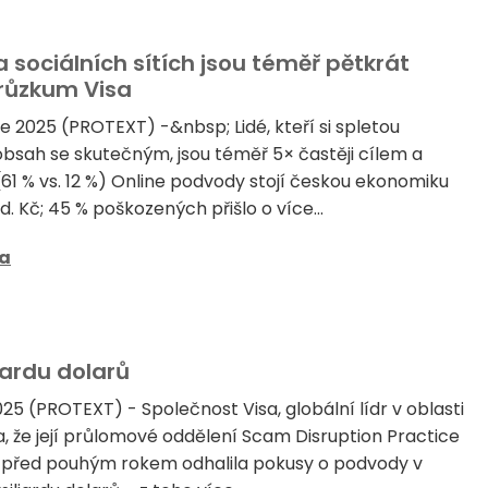
a sociálních sítích jsou téměř pětkrát
růzkum Visa
e 2025 (PROTEXT) -&nbsp; Lidé, kteří si spletou
bsah se skutečným, jsou téměř 5× častěji cílem a
61 % vs. 12 %) Online podvody stojí českou ekonomiku
 Kč; 45 % poškozených přišlo o více...
sa
iardu dolarů
2025 (PROTEXT) - Společnost Visa, globální lídr v oblasti
a, že její průlomové oddělení Scam Disruption Practice
u před pouhým rokem odhalila pokusy o podvody v