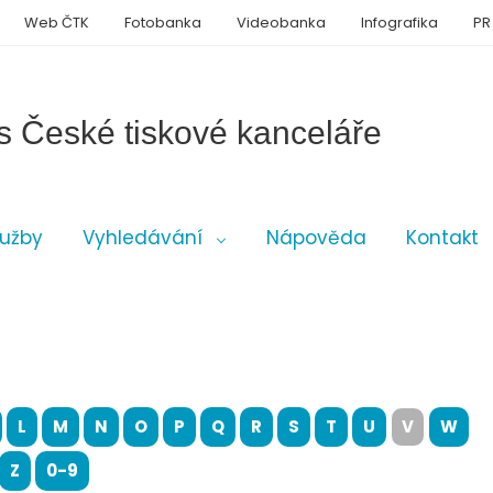
Web ČTK
Fotobanka
Videobanka
Infografika
PR
s České tiskové kanceláře
lužby
Vyhledávání
Nápověda
Kontakt
L
M
N
O
P
Q
R
S
T
U
V
W
Z
0-9