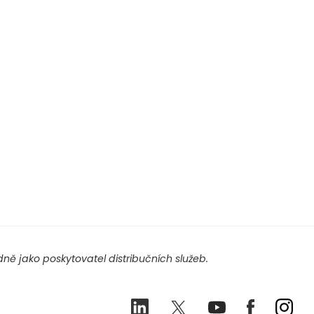
ě jako poskytovatel distribučních služeb.
LinkedIn
Twitter
Youtube
Facebook
Ins