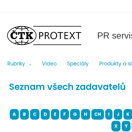
PR servi
Rubriky
Video
Speciály
Produkty a s
Seznam všech zadavatelů
A
B
C
D
E
F
G
H
CH
I
J
K
X
Y