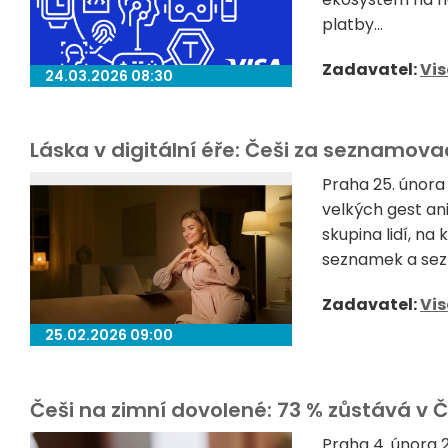
platby...
Zadavatel:
Vi
24.03.2026 08:30
Láska v digitální éře: Češi za seznamovac
Praha 25. únor
velkých gest an
skupina lidí, na
seznamek a sezn
Zadavatel:
Vi
25.02.2026 09:00
Češi na zimní dovolené: 73 % zůstává v Č
Praha 4. února 