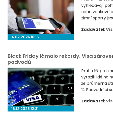
vyhledávají poh
nebo venkovních 
zimní sporty js
Zadavatel:
Vi
4.02.2026 16:16
Black Friday lámalo rekordy. Visa zárov
podvodů
Praha 16. prosi
vyrazili lidé na
že průměrná útr
%. Podvodníci se 
Zadavatel:
Vi
16.12.2025 12:31