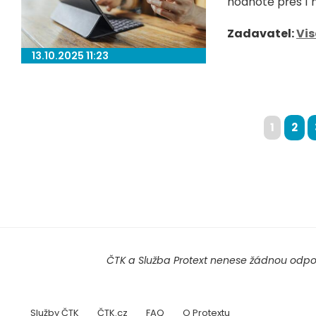
hodnotě přes 1 m
Zadavatel:
Vi
13.10.2025 11:23
1
2
ČTK a Služba Protext nenese žádnou odpov
Služby ČTK
ČTK.cz
FAQ
O Protextu