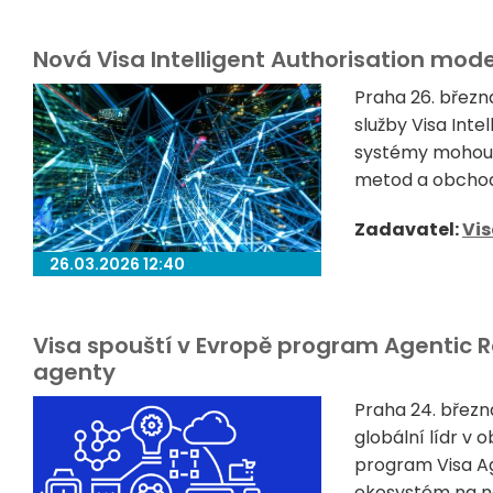
Nová Visa Intelligent Authorisation mod
Praha 26. březn
služby Visa Inte
systémy mohou 
metod a obchodn
Zadavatel:
Vi
26.03.2026 12:40
Visa spouští v Evropě program Agentic R
agenty
Praha 24. březn
globální lídr v 
program Visa Ag
ekosystém na na