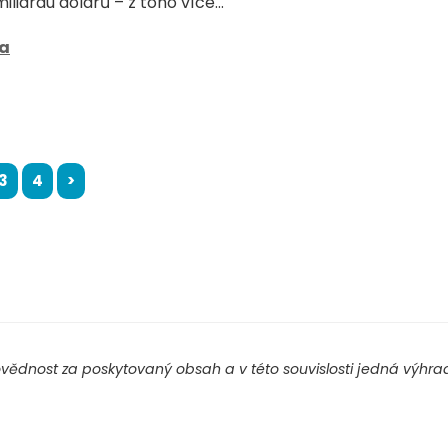
iliardu dolarů – z toho více...
sa
3
4
>
ědnost za poskytovaný obsah a v této souvislosti jedná výhradn