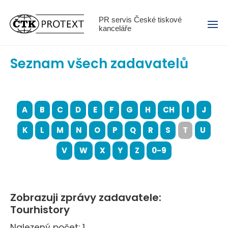
Menu
PR servis České tiskové
kanceláře
Seznam všech zadavatelů
A
B
C
D
E
F
G
H
CH
I
J
K
L
M
N
O
P
Q
R
S
T
U
V
W
X
Y
Z
0-9
Zobrazuji zprávy zadavatele:
Tourhistory
Nalezený počet: 1