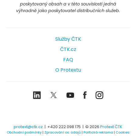
poskytovaný obsah a v této souvislosti jedná
výhradně jako poskytovatel distribučních služeb.
Služby ČTK
ČTK.cz
FAQ
O Protextu
LinkedIn
Twitter
Youtube
Facebook
Instagram
protext@ctk.cz
|
+420 222 098 175
| © 2026
Protext ČTK
Obchodní podmínky
|
Zpracování os. údajů
|
Politická reklama
|
Cookies