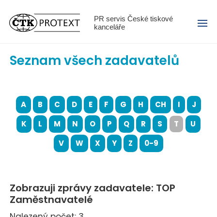
Menu
PR servis České tiskové
kanceláře
Seznam všech zadavatelů
A
B
C
D
E
F
G
H
CH
I
J
K
L
M
N
O
P
Q
R
S
T
U
V
W
X
Y
Z
0-9
Zobrazuji zprávy zadavatele: TOP
Zaměstnavatelé
Nalezený počet: 3