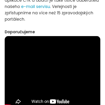
aplikace ČTK a obdrží je také tisíce odběratelů
našeho
e-mail servisu
. Veřejnosti je
zpřístupníme na více než 15 zpravodajských
portálech.
Doporučujeme