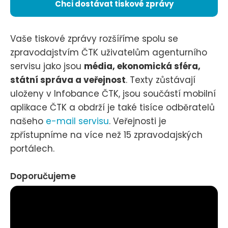
Chci dostávat tiskové zprávy
Vaše tiskové zprávy rozšíříme spolu se
zpravodajstvím ČTK uživatelům agenturního
servisu jako jsou
média, ekonomická sféra,
státní správa a veřejnost
. Texty zůstávají
uloženy v Infobance ČTK, jsou součástí mobilní
aplikace ČTK a obdrží je také tisíce odběratelů
našeho
e-mail servisu
. Veřejnosti je
zpřístupníme na více než 15 zpravodajských
portálech.
Doporučujeme