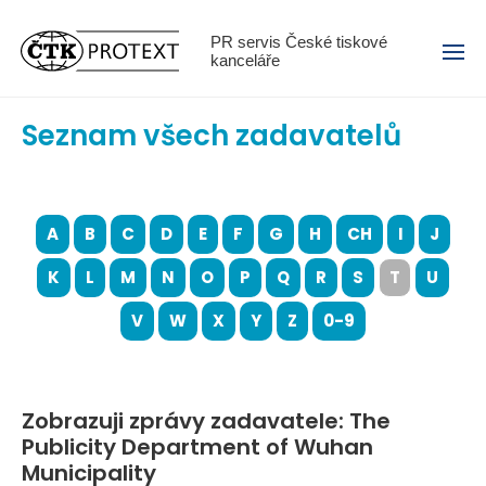
Menu
PR servis České tiskové
kanceláře
Seznam všech zadavatelů
A
B
C
D
E
F
G
H
CH
I
J
K
L
M
N
O
P
Q
R
S
T
U
V
W
X
Y
Z
0-9
Zobrazuji zprávy zadavatele: The
Publicity Department of Wuhan
Municipality