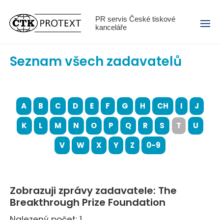
Menu
PR servis České tiskové
kanceláře
Seznam všech zadavatelů
A
B
C
D
E
F
G
H
CH
I
J
K
L
M
N
O
P
Q
R
S
T
U
V
W
X
Y
Z
0-9
Zobrazuji zprávy zadavatele: The
Breakthrough Prize Foundation
Nalezený počet: 1