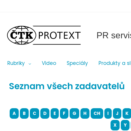
PR servi
Rubriky
Video
Speciály
Produkty a s
Seznam všech zadavatelů
A
B
C
D
E
F
G
H
CH
I
J
K
X
Y