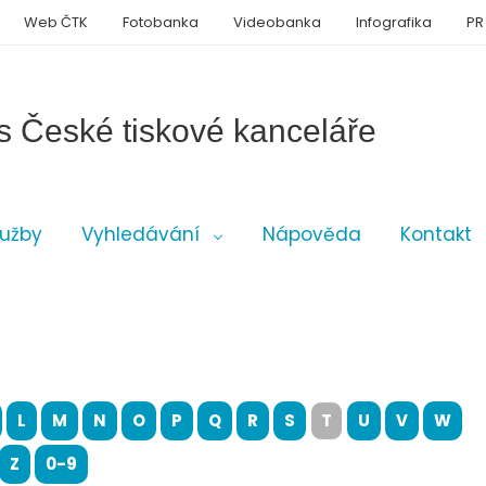
Web ČTK
Fotobanka
Videobanka
Infografika
PR
s České tiskové kanceláře
lužby
Vyhledávání
Nápověda
Kontakt
L
M
N
O
P
Q
R
S
T
U
V
W
Z
0-9