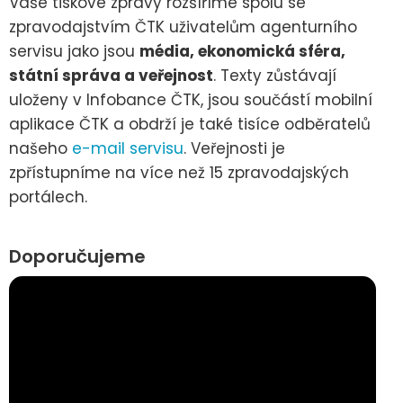
Vaše tiskové zprávy rozšíříme spolu se
zpravodajstvím ČTK uživatelům agenturního
servisu jako jsou
média, ekonomická sféra,
státní správa a veřejnost
. Texty zůstávají
uloženy v Infobance ČTK, jsou součástí mobilní
aplikace ČTK a obdrží je také tisíce odběratelů
našeho
e-mail servisu
. Veřejnosti je
zpřístupníme na více než 15 zpravodajských
portálech.
Doporučujeme