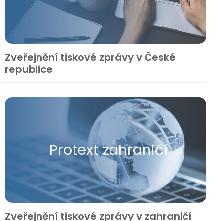
Zveřejnění tiskové zprávy v České
republice
Protext zahraničí
Zveřejnění tiskové zprávy v zahraničí