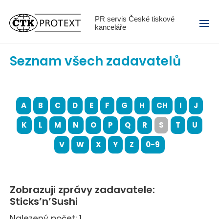
Menu
PR servis České tiskové
kanceláře
Seznam všech zadavatelů
A
B
C
D
E
F
G
H
CH
I
J
K
L
M
N
O
P
Q
R
S
T
U
V
W
X
Y
Z
0-9
Zobrazuji zprávy zadavatele:
Sticks’n’Sushi
Nalezený počet: 1