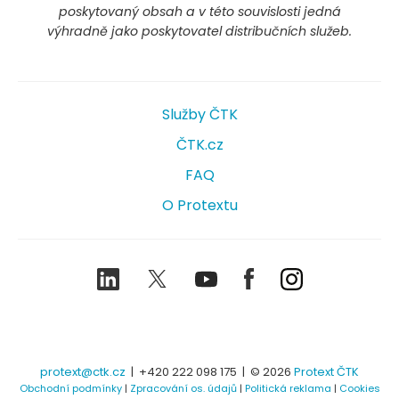
poskytovaný obsah a v této souvislosti jedná
výhradně jako poskytovatel distribučních služeb.
Služby ČTK
ČTK.cz
FAQ
O Protextu
LinkedIn
Twitter
Youtube
Facebook
Instagram
protext@ctk.cz
|
+420 222 098 175
| © 2026
Protext ČTK
Obchodní podmínky
|
Zpracování os. údajů
|
Politická reklama
|
Cookies