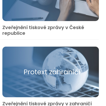
Zveřejnění tiskové zprávy v České
republice
Protext zahraničí
Zveřejnění tiskové zprávy v zahraničí