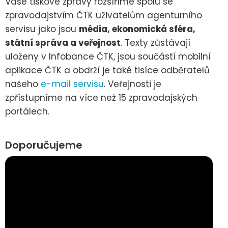
Vaše tiskové zprávy rozšíříme spolu se
zpravodajstvím ČTK uživatelům agenturního
servisu jako jsou
média, ekonomická sféra,
státní správa a veřejnost
. Texty zůstávají
uloženy v Infobance ČTK, jsou součástí mobilní
aplikace ČTK a obdrží je také tisíce odběratelů
našeho
e-mail servisu
. Veřejnosti je
zpřístupníme na více než 15 zpravodajských
portálech.
Doporučujeme