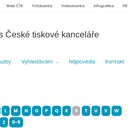
Web ČTK
Fotobanka
Videobanka
Infografika
PR
s České tiskové kanceláře
lužby
Vyhledávání
Nápověda
Kontakt
L
M
N
O
P
Q
R
S
T
U
V
W
Z
0-9