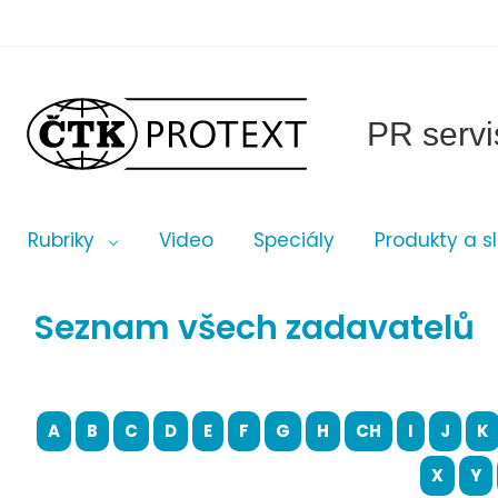
PR servi
Rubriky
Video
Speciály
Produkty a s
Seznam všech zadavatelů
A
B
C
D
E
F
G
H
CH
I
J
K
X
Y