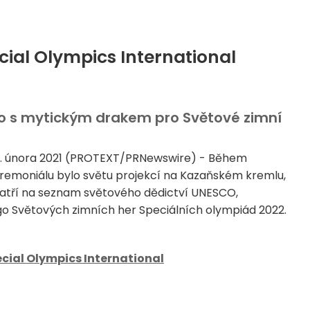
cial Olympics International
go s mytickým drakem pro Světové zimní
9. února 2021 (PROTEXT/PRNewswire) - Během
remoniálu bylo světu projekcí na Kazaňském kremlu,
atří na seznam světového dědictví UNESCO,
o Světových zimních her Speciálních olympiád 2022.
cial Olympics International