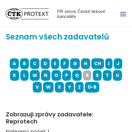
Menu
PR servis České tiskové
kanceláře
Seznam všech zadavatelů
A
B
C
D
E
F
G
H
CH
I
J
K
L
M
N
O
P
Q
R
S
T
U
V
W
X
Y
Z
0-9
Zobrazuji zprávy zadavatele:
Reprotech
Nalezený počet: 1