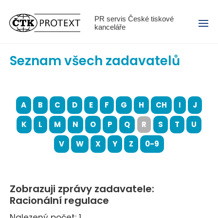
Menu
PR servis České tiskové
kanceláře
Seznam všech zadavatelů
A
B
C
D
E
F
G
H
CH
I
J
K
L
M
N
O
P
Q
R
S
T
U
V
W
X
Y
Z
0-9
Zobrazuji zprávy zadavatele:
Racionální regulace
Nalezený počet: 1