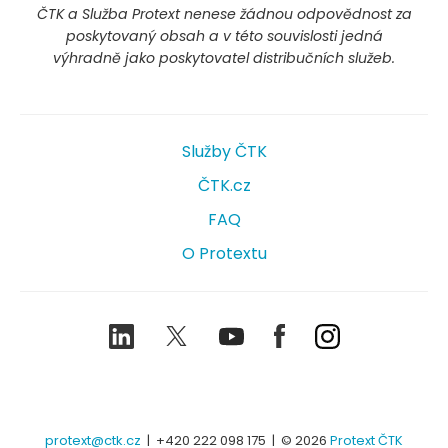
ČTK a Služba Protext nenese žádnou odpovědnost za
poskytovaný obsah a v této souvislosti jedná
výhradně jako poskytovatel distribučních služeb.
Služby ČTK
ČTK.cz
FAQ
O Protextu
LinkedIn
Twitter
Youtube
Facebook
Instagram
protext@ctk.cz
|
+420 222 098 175
| © 2026
Protext ČTK