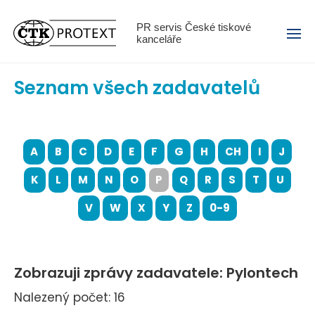
Menu
PR servis České tiskové
kanceláře
Seznam všech zadavatelů
A
B
C
D
E
F
G
H
CH
I
J
K
L
M
N
O
P
Q
R
S
T
U
V
W
X
Y
Z
0-9
Zobrazuji zprávy zadavatele: Pylontech
Nalezený počet: 16