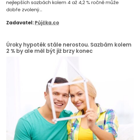
nejlepších sazbách kolem 4 až 4,2 % ročně může
dobře zvolený...
Zadavatel:
Půjčka.co
Úroky hypoték stále nerostou. Sazbám kolem
2 % by ale měl být již brzy konec