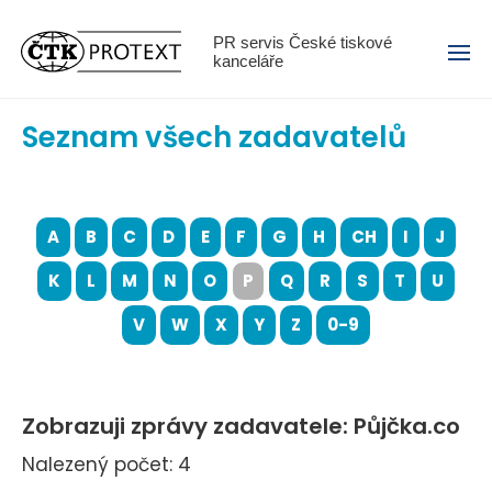
Menu
PR servis České tiskové
kanceláře
Seznam všech zadavatelů
A
B
C
D
E
F
G
H
CH
I
J
K
L
M
N
O
P
Q
R
S
T
U
V
W
X
Y
Z
0-9
Zobrazuji zprávy zadavatele: Půjčka.co
Nalezený počet: 4