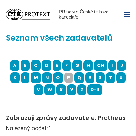
Menu
PR servis České tiskové
kanceláře
Seznam všech zadavatelů
A
B
C
D
E
F
G
H
CH
I
J
K
L
M
N
O
P
Q
R
S
T
U
V
W
X
Y
Z
0-9
Zobrazuji zprávy zadavatele: Protheus
Nalezený počet: 1