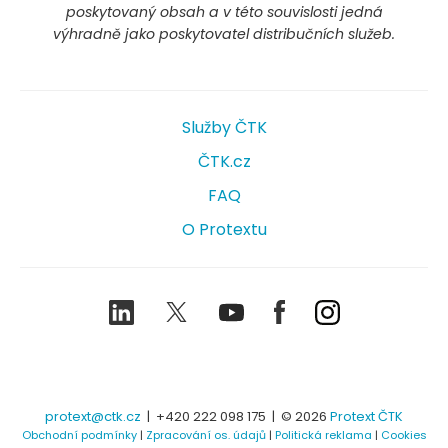
poskytovaný obsah a v této souvislosti jedná
výhradně jako poskytovatel distribučních služeb.
Služby ČTK
ČTK.cz
FAQ
O Protextu
LinkedIn
Twitter
Youtube
Facebook
Instagram
protext@ctk.cz
|
+420 222 098 175
| © 2026
Protext ČTK
Obchodní podmínky
|
Zpracování os. údajů
|
Politická reklama
|
Cookies