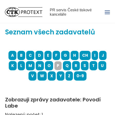
Menu
PR servis České tiskové
kanceláře
Seznam všech zadavatelů
A
B
C
D
E
F
G
H
CH
I
J
K
L
M
N
O
P
Q
R
S
T
U
V
W
X
Y
Z
0-9
Zobrazuji zprávy zadavatele: Povodí
Labe
Nalezený počet: 1