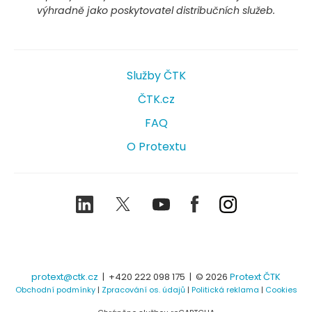
výhradně jako poskytovatel distribučních služeb.
Služby ČTK
ČTK.cz
FAQ
O Protextu
LinkedIn
Twitter
Youtube
Facebook
Instagram
protext@ctk.cz
|
+420 222 098 175
| © 2026
Protext ČTK
Obchodní podmínky
|
Zpracování os. údajů
|
Politická reklama
|
Cookies