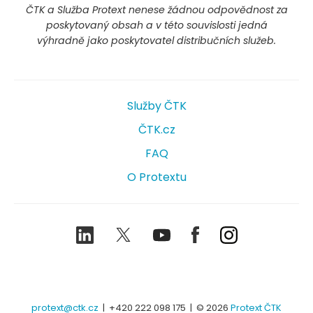
ČTK a Služba Protext nenese žádnou odpovědnost za
poskytovaný obsah a v této souvislosti jedná
výhradně jako poskytovatel distribučních služeb.
Služby ČTK
ČTK.cz
FAQ
O Protextu
LinkedIn
Twitter
Youtube
Facebook
Instagram
protext@ctk.cz
|
+420 222 098 175
| © 2026
Protext ČTK