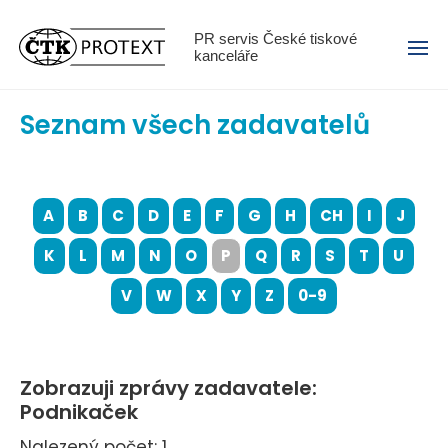
Menu
PR servis České tiskové
kanceláře
Seznam všech zadavatelů
A
B
C
D
E
F
G
H
CH
I
J
K
L
M
N
O
P
Q
R
S
T
U
V
W
X
Y
Z
0-9
Zobrazuji zprávy zadavatele:
Podnikaček
Nalezený počet: 1