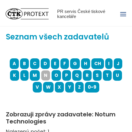
Menu
PR servis České tiskové
kanceláře
Seznam všech zadavatelů
A
B
C
D
E
F
G
H
CH
I
J
K
L
M
N
O
P
Q
R
S
T
U
V
W
X
Y
Z
0-9
Zobrazuji zprávy zadavatele: Notum
Technologies
Nalezený počet: 1