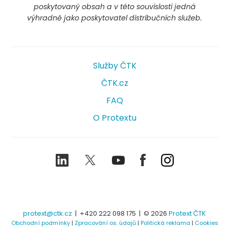
poskytovaný obsah a v této souvislosti jedná
výhradně jako poskytovatel distribučních služeb.
Služby ČTK
ČTK.cz
FAQ
O Protextu
LinkedIn
Twitter
Youtube
Facebook
Instagram
protext@ctk.cz
|
+420 222 098 175
| © 2026
Protext ČTK
Obchodní podmínky
|
Zpracování os. údajů
|
Politická reklama
|
Cookies