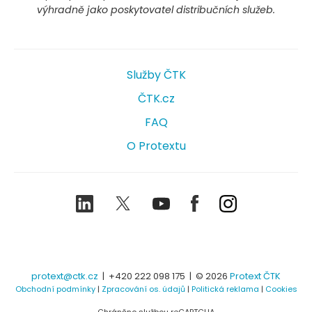
výhradně jako poskytovatel distribučních služeb.
Služby ČTK
ČTK.cz
FAQ
O Protextu
LinkedIn
Twitter
Youtube
Facebook
Instagram
protext@ctk.cz
|
+420 222 098 175
| © 2026
Protext ČTK
Obchodní podmínky
|
Zpracování os. údajů
|
Politická reklama
|
Cookies