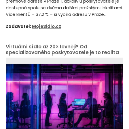
prémiové adrese v Praze 1, ačkoliv u poskytovatele je
dostupná spolu se dvěma dalšími pražskými lokalitami.
Více klientů – 37,2 % – si vybírá adresu v Praze...
Zadavatel:
MojeSidlo.cz
Virtuální sídlo až 20× levněji? Od
specializovaného poskytovatele je to realita