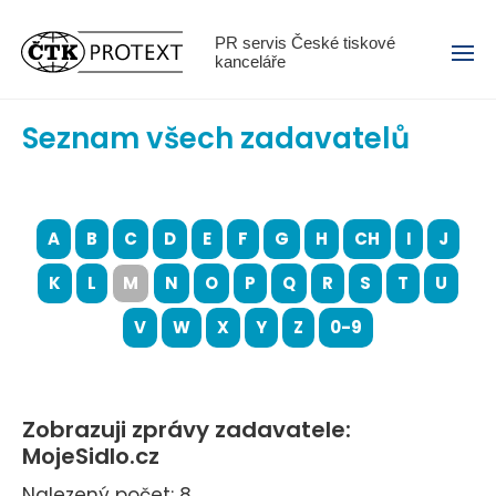
Menu
PR servis České tiskové
kanceláře
Seznam všech zadavatelů
A
B
C
D
E
F
G
H
CH
I
J
K
L
M
N
O
P
Q
R
S
T
U
V
W
X
Y
Z
0-9
Zobrazuji zprávy zadavatele:
MojeSidlo.cz
Nalezený počet: 8