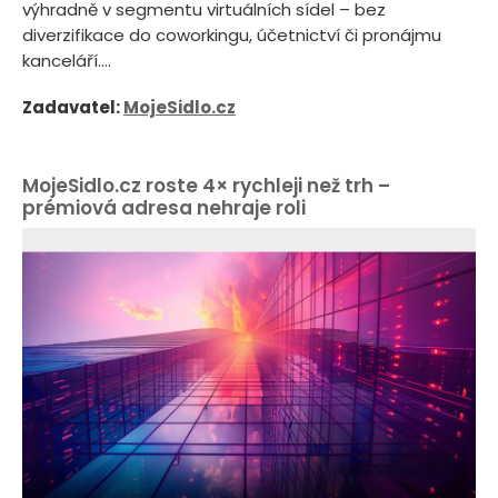
výhradně v segmentu virtuálních sídel – bez
diverzifikace do coworkingu, účetnictví či pronájmu
kanceláří....
Zadavatel:
MojeSidlo.cz
MojeSidlo.cz roste 4× rychleji než trh –
prémiová adresa nehraje roli