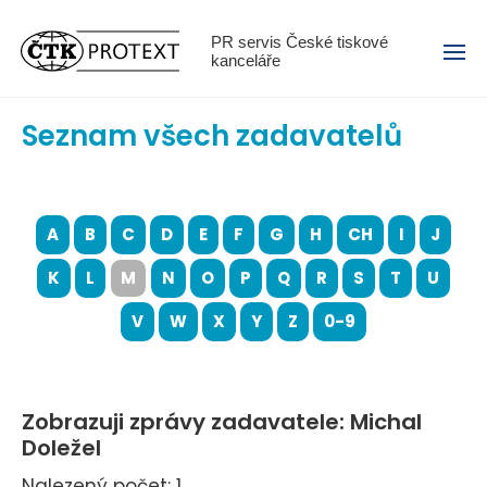
Menu
PR servis České tiskové
kanceláře
Seznam všech zadavatelů
A
B
C
D
E
F
G
H
CH
I
J
K
L
M
N
O
P
Q
R
S
T
U
V
W
X
Y
Z
0-9
Zobrazuji zprávy zadavatele: Michal
Doležel
Nalezený počet: 1