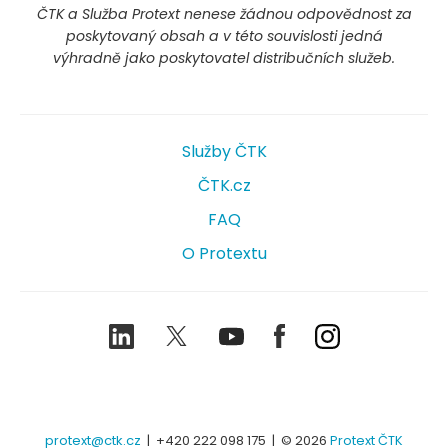
ČTK a Služba Protext nenese žádnou odpovědnost za
poskytovaný obsah a v této souvislosti jedná
výhradně jako poskytovatel distribučních služeb.
Služby ČTK
ČTK.cz
FAQ
O Protextu
LinkedIn
Twitter
Youtube
Facebook
Instagram
protext@ctk.cz
|
+420 222 098 175
| © 2026
Protext ČTK