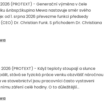
a 2026 (PROTEXT) - Generační výměna v čele
iku &nbsp;Skupina Mewa nastavuje směr svého
e: od 1. srpna 2026 převezme funkci předsedy
(CEO) Dr. Christian Funk. S příchodem Dr. Christiana
wa
a 2026 (PROTEXT) - Když teploty stoupají a slunce
álit, stává se fyzická práce venku obzvlášť náročnou
 ve stavebnictví jsou pracovníci často vystaveni
mu záření celé hodiny. O to důležitější...
wa