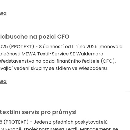
wa
dbusche na pozici CFO
2025 (PROTEXT) - S účinností od 1. října 2025 jmenovala
polečnosti MEWA Textil-Service SE Waldemara
ředstavenstva na pozici finančního ředitele (CFO).
ávající vedení skupiny se sídlem ve Wiesbadenu...
wa
extilní servis pro průmysl
025 (PROTEXT) - Jeden z předních poskytovatelů
eb v Evropě, společnost Mewa Textil-Management, se