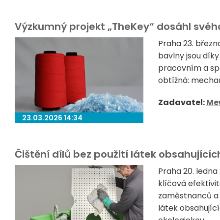
Výzkumný projekt „TheKey“ dosáhl svého
Praha 23. březn
bavlny jsou dí
pracovním a spo
obtížná: mechani
Zadavatel:
Me
23.03.2026 14:34
Čištění dílů bez použití látek obsahujícíc
Praha 20. ledna
klíčová efektivi
zaměstnanců a o
látek obsahujíc