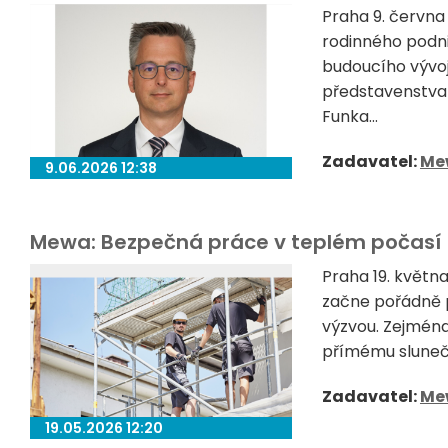
Praha 9. červn
rodinného podn
budoucího vývoj
představenstva 
Funka...
Zadavatel:
Me
9.06.2026 12:38
Mewa: Bezpečná práce v teplém počasí
Praha 19. květn
začne pořádně p
výzvou. Zejména
přímému sluneční
Zadavatel:
Me
19.05.2026 12:20