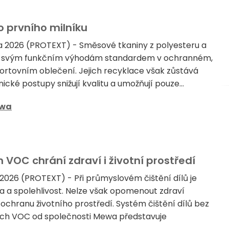
 prvního milníku
a 2026 (PROTEXT) - Směsové tkaniny z polyesteru a
ky svým funkčním výhodám standardem v ochranném,
rtovním oblečení. Jejich recyklace však zůstává
cké postupy snižují kvalitu a umožňují pouze...
wa
h VOC chrání zdraví i životní prostředí
 2026 (PROTEXT) - Při průmyslovém čištění dílů je
ta a spolehlivost. Nelze však opomenout zdraví
chranu životního prostředí. Systém čištění dílů bez
ích VOC od společnosti Mewa představuje