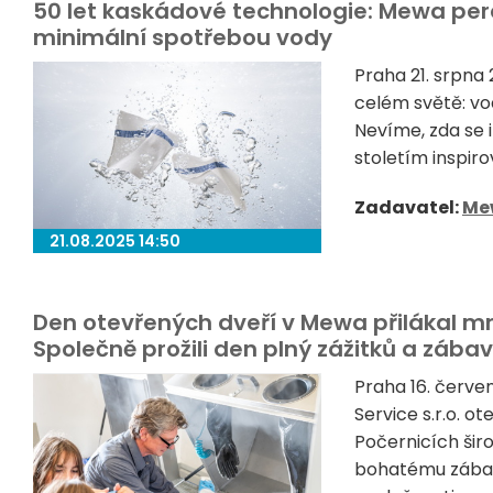
50 let kaskádové technologie: Mewa pere
minimální spotřebou vody
Praha 21. srpna
celém světě: v
Nevíme, zda se 
stoletím inspiro
Zadavatel:
Me
21.08.2025 14:50
Den otevřených dveří v Mewa přilákal mno
Společně prožili den plný zážitků a zába
Praha 16. červ
Service s.r.o. o
Počernicích šir
bohatému zábavn