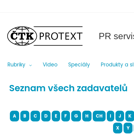
PR servi
Rubriky
Video
Speciály
Produkty a s
Seznam všech zadavatelů
A
B
C
D
E
F
G
H
CH
I
J
K
X
Y