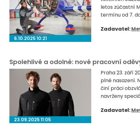
letos zúčastní 
termínu od 7. do
Zadavatel:
Me
6.10.2025 10:21
Spolehlivé a odolné: nové pracovní odě
Praha 23. září 
plné nasazení. 
činí práci obzv
navrženy speciá
Zadavatel:
Me
23.09.2025 11:05