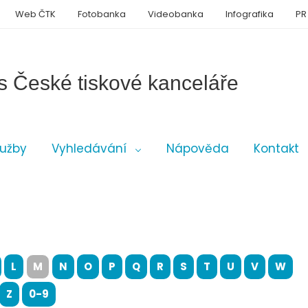
Web ČTK
Fotobanka
Videobanka
Infografika
PR
s České tiskové kanceláře
lužby
Vyhledávání
Nápověda
Kontakt
L
M
N
O
P
Q
R
S
T
U
V
W
Z
0-9