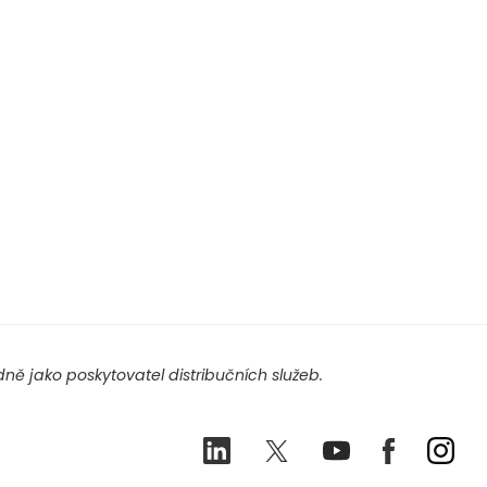
ě jako poskytovatel distribučních služeb.
LinkedIn
Twitter
Youtube
Facebook
Ins