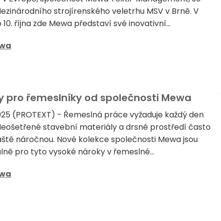
Mezinárodního strojírenského veletrhu MSV v Brně. V
 10. října zde Mewa představí své inovativní...
wa
vy pro řemeslníky od společnosti Mewa
2025 (PROTEXT) - Řemeslná práce vyžaduje každý den
Neošetřené stavební materiály a drsné prostředí často
láště náročnou. Nové kolekce společnosti Mewa jsou
lně pro tyto vysoké nároky v řemeslné...
wa