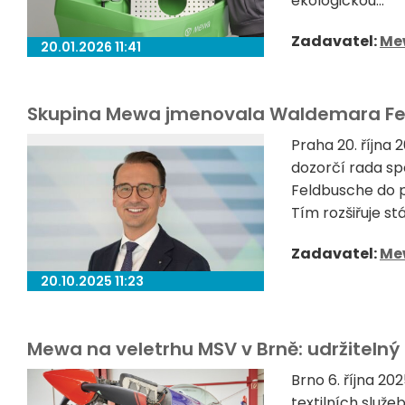
ekologickou...
Zadavatel:
Me
20.01.2026 11:41
Skupina Mewa jmenovala Waldemara Fel
Praha 20. října 
dozorčí rada s
Feldbusche do p
Tím rozšiřuje st
Zadavatel:
Me
20.10.2025 11:23
Mewa na veletrhu MSV v Brně: udržitelný t
Brno 6. října 2
textilních služ