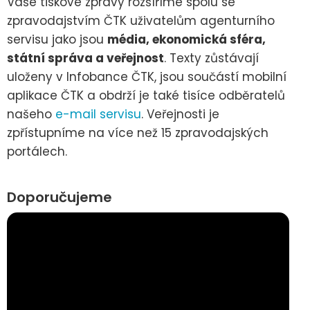
Vaše tiskové zprávy rozšíříme spolu se
zpravodajstvím ČTK uživatelům agenturního
servisu jako jsou
média, ekonomická sféra,
státní správa a veřejnost
. Texty zůstávají
uloženy v Infobance ČTK, jsou součástí mobilní
aplikace ČTK a obdrží je také tisíce odběratelů
našeho
e-mail servisu
. Veřejnosti je
zpřístupníme na více než 15 zpravodajských
portálech.
Doporučujeme