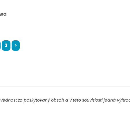
wa
3
>
ědnost za poskytovaný obsah a v této souvislosti jedná výhradn