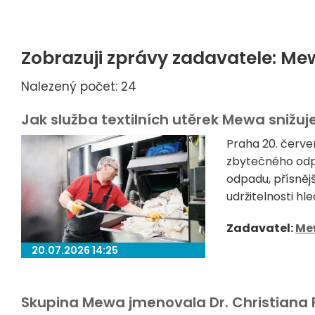
Zobrazuji zprávy zadavatele: M
Nalezený počet: 24
Jak služba textilních utěrek Mewa snižuj
Praha 20. červ
zbytečného odp
odpadu, přísněj
udržitelnosti h
Zadavatel:
Me
20.07.2026 14:25
Skupina Mewa jmenovala Dr. Christian