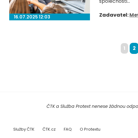
společnosti...
Zadavatel:
Me
16.07.2025 12:03
1
2
ČTK a Služba Protext nenese žádnou odpov
Služby ČTK
ČTK.cz
FAQ
O Protextu