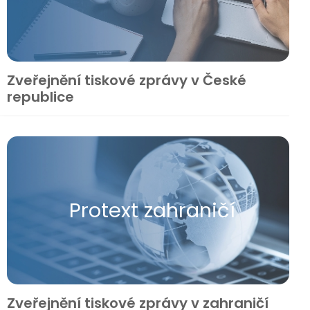
Zveřejnění tiskové zprávy v České
republice
Protext zahraničí
Zveřejnění tiskové zprávy v zahraničí