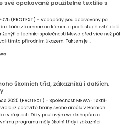
 své opakovaně použitelné textilie s
 2025 (PROTEXT) - Vodopády jsou obdivovány po
oda skáče z kamene na kámen a padá stupňovitě dolů.
inženýři a technici společnosti Mewa před více než půl
vali tímto přírodním úkazem. Faktem je,...
wa
ho školních tříd, zákazníků i dalších.
vy
ence 2025 (PROTEXT) - Společnost MEWA-Textil-
tevřela již počtvrté brány svého areálu v Horních
oké veřejnosti. Díky poutavým workshopům a
ímu programu měly školní třídy i zákazníci