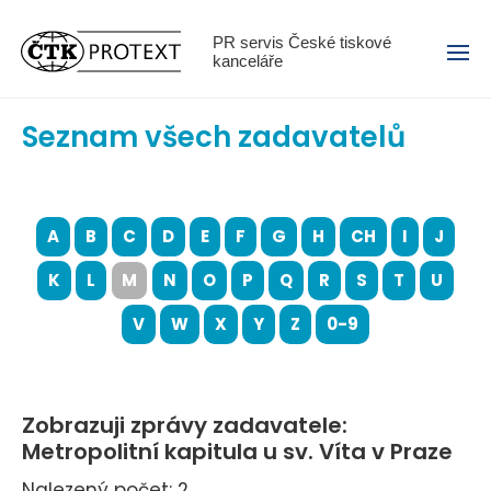
Menu
PR servis České tiskové
kanceláře
Seznam všech zadavatelů
A
B
C
D
E
F
G
H
CH
I
J
K
L
M
N
O
P
Q
R
S
T
U
V
W
X
Y
Z
0-9
Zobrazuji zprávy zadavatele:
Metropolitní kapitula u sv. Víta v Praze
Nalezený počet: 2