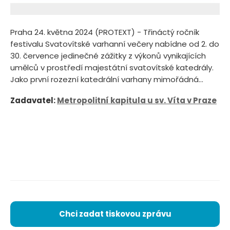
Praha 24. května 2024 (PROTEXT) - Třináctý ročník
festivalu Svatovítské varhanní večery nabídne od 2. do
30. července jedinečné zážitky z výkonů vynikajících
umělců v prostředí majestátní svatovítské katedrály.
Jako první rozezní katedrální varhany mimořádná...
Zadavatel:
Metropolitní kapitula u sv. Víta v Praze
Chci zadat tiskovou zprávu