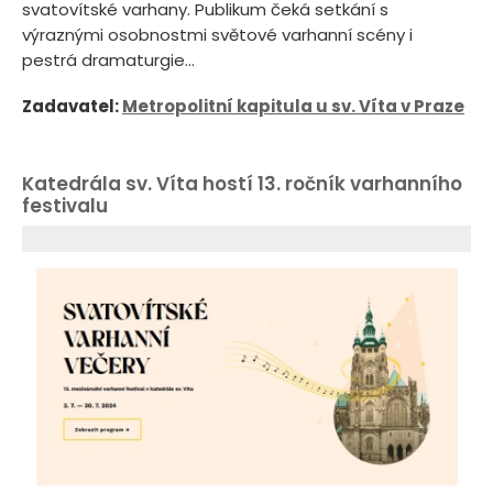
svatovítské varhany. Publikum čeká setkání s
výraznými osobnostmi světové varhanní scény i
pestrá dramaturgie...
Zadavatel:
Metropolitní kapitula u sv. Víta v Praze
Katedrála sv. Víta hostí 13. ročník varhanního
festivalu