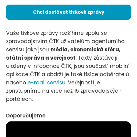
Chci dostávat tiskové zprávy
Vaše tiskové zprávy rozšíříme spolu se
zpravodajstvím ČTK uživatelům agenturního
servisu jako jsou
média, ekonomická sféra,
státní správa a veřejnost
. Texty zůstávají
uloženy v Infobance ČTK, jsou součástí mobilní
aplikace ČTK a obdrží je také tisíce odběratelů
našeho
e-mail servisu
. Veřejnosti je
zpřístupníme na více než 15 zpravodajských
portálech.
Doporučujeme