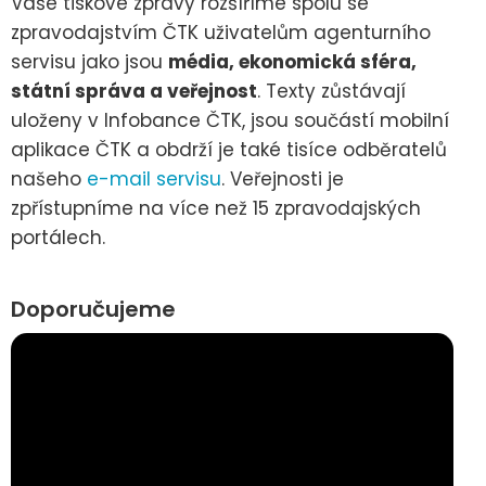
Vaše tiskové zprávy rozšíříme spolu se
zpravodajstvím ČTK uživatelům agenturního
servisu jako jsou
média, ekonomická sféra,
státní správa a veřejnost
. Texty zůstávají
uloženy v Infobance ČTK, jsou součástí mobilní
aplikace ČTK a obdrží je také tisíce odběratelů
našeho
e-mail servisu
. Veřejnosti je
zpřístupníme na více než 15 zpravodajských
portálech.
Doporučujeme