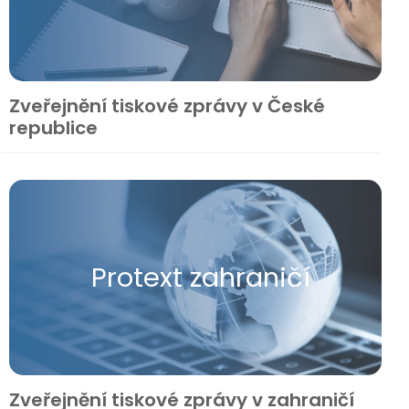
Zveřejnění tiskové zprávy v České
republice
Protext zahraničí
Zveřejnění tiskové zprávy v zahraničí