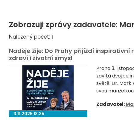
Zobrazuji zprávy zadavatele: M
Nalezený počet: 1
Naděje žije: Do Prahy přijíždí inspirativn
zdraví i životní smysl
Praha 3. listop
zavítá dvojice in
světě. Dr. Mark 
svou manželkou 
Zadavatel:
Ma
3.11.2025 13:35