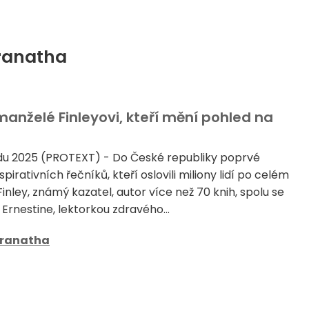
aranatha
í manželé Finleyovi, kteří mění pohled na
adu 2025 (PROTEXT) - Do České republiky poprvé
spirativních řečníků, kteří oslovili miliony lidí po celém
Finley, známý kazatel, autor více než 70 knih, spolu se
Ernestine, lektorkou zdravého...
ranatha