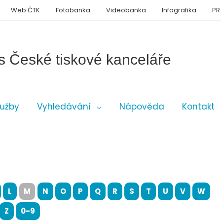
Web ČTK
Fotobanka
Videobanka
Infografika
PR
s České tiskové kanceláře
lužby
Vyhledávání
Nápověda
Kontakt
L
M
N
O
P
Q
R
S
T
U
V
W
Z
0-9