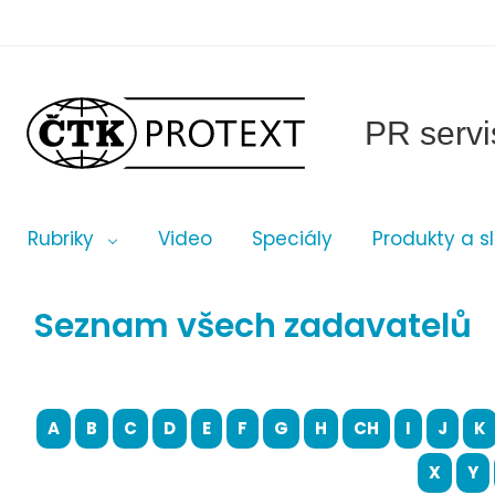
PR servi
Rubriky
Video
Speciály
Produkty a s
Seznam všech zadavatelů
A
B
C
D
E
F
G
H
CH
I
J
K
X
Y