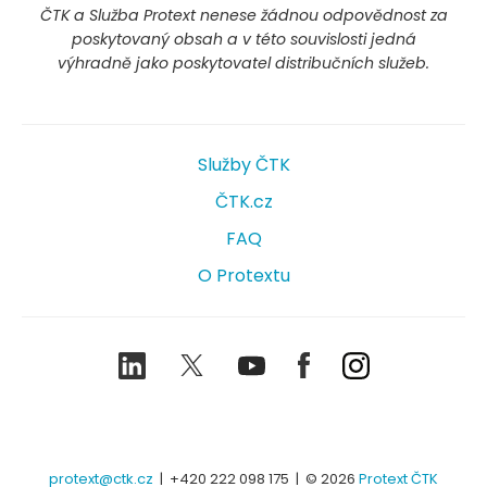
ČTK a Služba Protext nenese žádnou odpovědnost za
poskytovaný obsah a v této souvislosti jedná
výhradně jako poskytovatel distribučních služeb.
Služby ČTK
ČTK.cz
FAQ
O Protextu
LinkedIn
Twitter
Youtube
Facebook
Instagram
protext@ctk.cz
|
+420 222 098 175
| © 2026
Protext ČTK