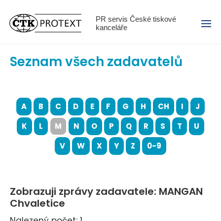
Menu
PR servis České tiskové
kanceláře
Seznam všech zadavatelů
A
B
C
D
E
F
G
H
CH
I
J
K
L
M
N
O
P
Q
R
S
T
U
V
W
X
Y
Z
0-9
Zobrazuji zprávy zadavatele: MANGAN
Chvaletice
Nalezený počet: 1